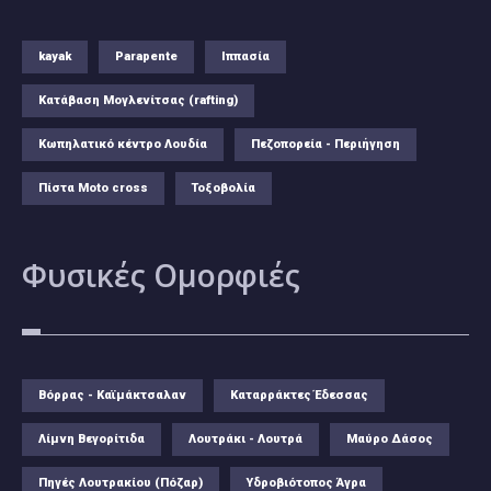
kayak
Parapente
Ιππασία
Κατάβαση Μογλενίτσας (rafting)
Κωπηλατικό κέντρο Λουδία
Πεζοπορεία - Περιήγηση
Πίστα Moto cross
Τοξοβολία
Φυσικές
Ομορφιές
Βόρρας - Καϊμάκτσαλαν
Καταρράκτες Έδεσσας
Λίμνη Βεγορίτιδα
Λουτράκι - Λουτρά
Μαύρο Δάσος
Πηγές Λουτρακίου (Πόζαρ)
Υδροβιότοπος Άγρα