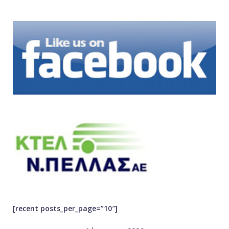
[recent posts_per_page=”10″]