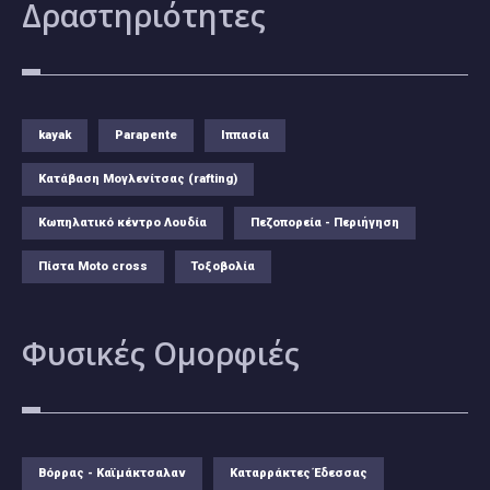
Δραστηριότητες
kayak
Parapente
Ιππασία
Κατάβαση Μογλενίτσας (rafting)
Κωπηλατικό κέντρο Λουδία
Πεζοπορεία - Περιήγηση
Πίστα Moto cross
Τοξοβολία
Φυσικές
Ομορφιές
Βόρρας - Καϊμάκτσαλαν
Καταρράκτες Έδεσσας