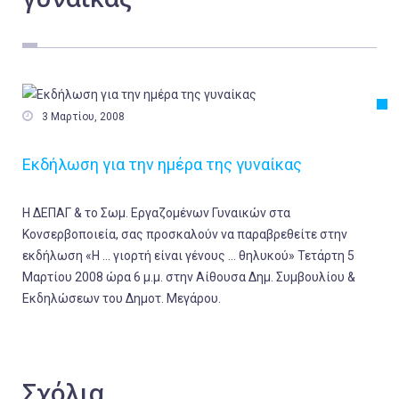
Εργασία
Ελλάδα
Κόσμος
Τοπικά

3 Μαρτίου, 2008
Αγροτικά
Εκδήλωση για την ημέρα της γυναίκας
Οικονομία
Πολιτική
Η ΔΕΠΑΓ & το Σωμ. Εργαζομένων Γυναικών στα
Αθλητικά
Κονσερβοποιεία, σας προσκαλούν να παραβρεθείτε στην
εκδήλωση «Η … γιορτή είναι γένους … θηλυκού» Τετάρτη 5
Αστυνομικό Δελτίο
Μαρτίου 2008 ώρα 6 μ.μ. στην Αίθουσα Δημ. Συμβουλίου &
Εκδηλώσεων του Δημοτ. Μεγάρου.
Σχόλια