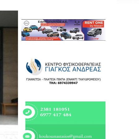
Εργασία
Ελλάδα
Κόσμος
Τοπικά
Αγροτικά
Οικονομία
Πολιτική
Αθλητικά
Αστυνομικό Δελτίο