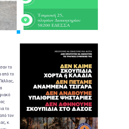
σαν το
α από το
 Πέλλας,
α
ηφιακό
ίας
ια το
από τον
ας, κ.