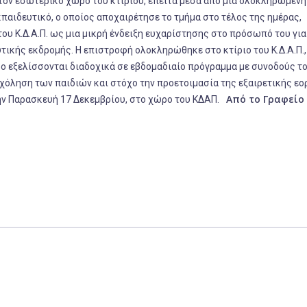
 εσωτερικό χώρο του κτιρίου, έπειτα μέσα από μια ολοκληρωμένη
παιδευτικό, ο οποίος αποχαιρέτησε το τμήμα στο τέλος της ημέρας,
ου Κ.Δ.Α.Π. ως μια μικρή ένδειξη ευχαρίστησης στο πρόσωπό του για
τικής εκδρομής. Η επιστροφή ολοκληρώθηκε στο κτίριο του Κ.Δ.Α.Π.,
ρο εξελίσσονται διαδοχικά σε εβδομαδιαίο πρόγραμμα με συνοδούς τ
χόληση των παιδιών και στόχο την προετοιμασία της εξαιρετικής εο
Από το Γραφείο
ην Παρασκευή 17 Δεκεμβρίου, στο χώρο του ΚΔΑΠ.