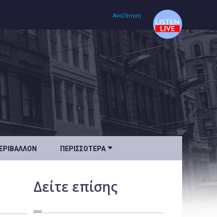
Αναζήτηση
Αρχική
Πολιτισμός
Lifestyle
Υγεία

ΕΡΙΒΆΛΛΟΝ
ΠΕΡΙΣΣΌΤΕΡΑ
Ταξίδια
Τεχνολογία
Δείτε
επίσης
Επιστήμη
Περιβάλλον