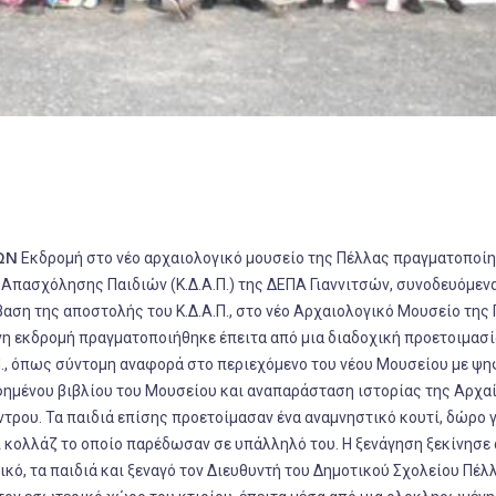
ΣΩΝ
Εκδρομή στο νέο αρχαιολογικό μουσείο της Πέλλας πραγματοποίη
 Απασχόλησης Παιδιών (Κ.Δ.Α.Π.) της ΔΕΠΑ Γιαννιτσών, συνοδευόμεν
βαση της αποστολής του Κ.Δ.Α.Π., στο νέο Αρχαιολογικό Μουσείο της
νη εκδρομή πραγματοποιήθηκε έπειτα από μια διαδοχική προετοιμασί
., όπως σύντομη αναφορά στο περιεχόμενο του νέου Μουσείου με ψ
ημένου βιβλίου του Μουσείου και αναπαράσταση ιστορίας της Αρχα
τρου. Τα παιδιά επίσης προετοίμασαν ένα αναμνηστικό κουτί, δώρο γ
 κολλάζ το οποίο παρέδωσαν σε υπάλληλό του. Η ξενάγηση ξεκίνησε 
ό, τα παιδιά και ξεναγό τον Διευθυντή του Δημοτικού Σχολείου Πέλλ