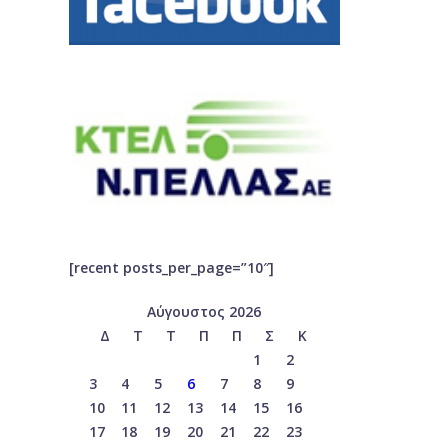
[recent posts_per_page=”10″]
Αύγουστος 2026
Δ
Τ
Τ
Π
Π
Σ
Κ
1
2
3
4
5
6
7
8
9
10
11
12
13
14
15
16
17
18
19
20
21
22
23