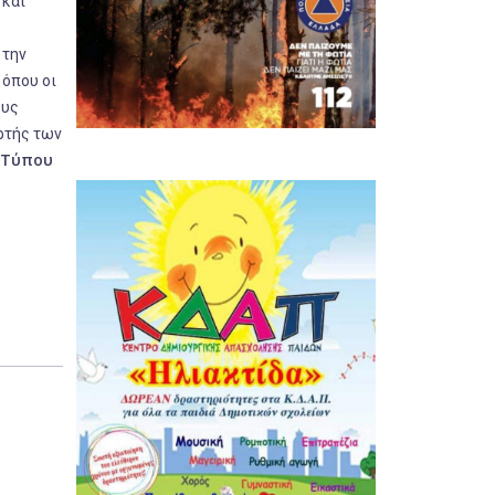
 και
 την
 όπου οι
ους
ρτής των
 Τύπου