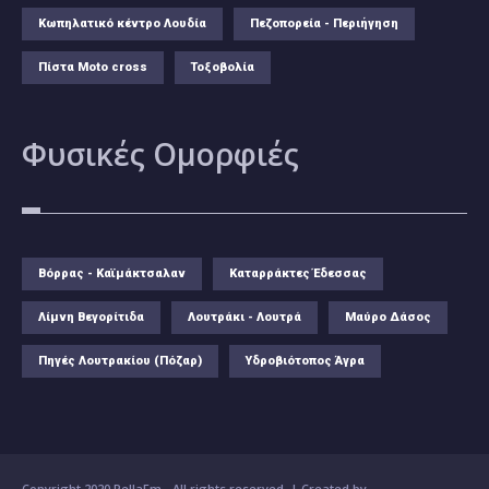
Κωπηλατικό κέντρο Λουδία
Πεζοπορεία - Περιήγηση
Πίστα Moto cross
Τοξοβολία
Φυσικές
Ομορφιές
Βόρρας - Καϊμάκτσαλαν
Καταρράκτες Έδεσσας
Λίμνη Βεγορίτιδα
Λουτράκι - Λουτρά
Μαύρο Δάσος
Πηγές Λουτρακίου (Πόζαρ)
Υδροβιότοπος Άγρα
Copyright 2020 PellaFm
- All rights reserved. | Created by