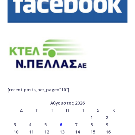
[recent posts_per_page=”10″]
Αύγουστος 2026
Δ
Τ
Τ
Π
Π
Σ
Κ
1
2
3
4
5
6
7
8
9
10
11
12
13
14
15
16