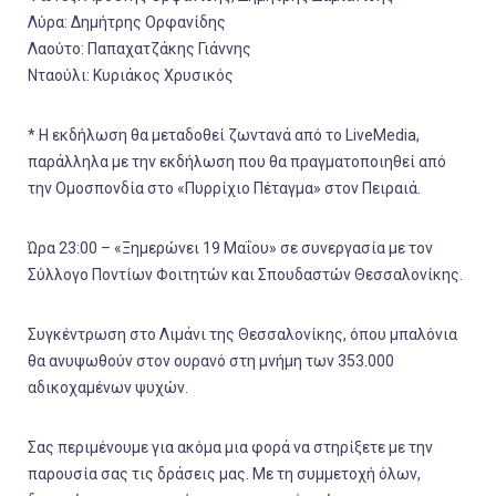
Λύρα: Δημήτρης Ορφανίδης
Λαούτο: Παπαχατζάκης Γιάννης
Νταούλι: Κυριάκος Χρυσικός
* Η εκδήλωση θα μεταδοθεί ζωντανά από το LiveMedia,
παράλληλα με την εκδήλωση που θα πραγματοποιηθεί από
την Ομοσπονδία στο «Πυρρίχιο Πέταγμα» στον Πειραιά.
Ώρα 23:00 – «Ξημερώνει 19 Μαΐου» σε συνεργασία με τον
Σύλλογο Ποντίων Φοιτητών και Σπουδαστών Θεσσαλονίκης.
Συγκέντρωση στο Λιμάνι της Θεσσαλονίκης, όπου μπαλόνια
θα ανυψωθούν στον ουρανό στη μνήμη των 353.000
αδικοχαμένων ψυχών.
Σας περιμένουμε για ακόμα μια φορά να στηρίξετε με την
παρουσία σας τις δράσεις μας. Με τη συμμετοχή όλων,