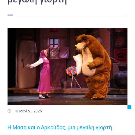
Εργασία
Ελλάδα
Κόσμος
Τοπικά
Αγροτικά
Οικονομία
Πολιτική
Αθλητικά
Αστυνομικό Δελτίο

18 Ιουνίου, 2026
Η Μάσα και ο Αρκούδος, μια μεγάλη γιορτή