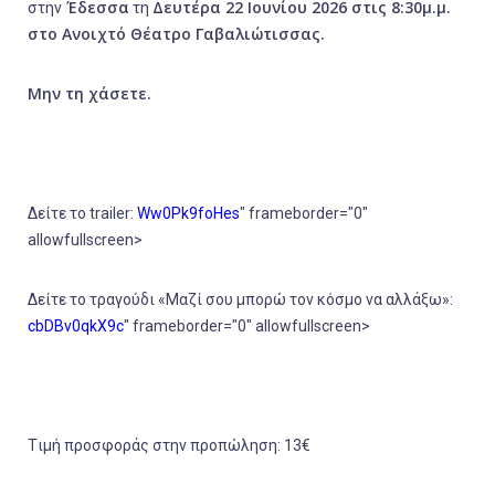
Έδεσσα
Δευτέρα 22 Ιουνίου 2026 στις 8:30μ.μ.
στην
τη
στο Ανοιχτό Θέατρο Γαβαλιώτισσας.
Μην τη χάσετε.
Δείτε το trailer:
Ww0Pk9foHes
" frameborder="0"
allowfullscreen>
Δείτε το τραγούδι «Μαζί σου μπορώ τον κόσμο να αλλάξω»:
cbDBv0qkX9c
" frameborder="0" allowfullscreen>
Tιμή προσφοράς στην προπώληση: 13€