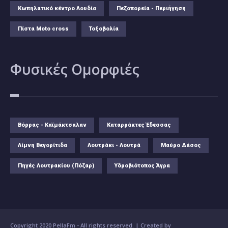
Κωπηλατικό κέντρο Λουδία
Πεζοπορεία - Περιήγηση
Πίστα Moto cross
Τοξοβολία
Φυσικές
Ομορφιές
Βόρρας - Καϊμάκτσαλαν
Καταρράκτες Έδεσσας
Λίμνη Βεγορίτιδα
Λουτράκι - Λουτρά
Μαύρο Δάσος
Πηγές Λουτρακίου (Πόζαρ)
Υδροβιότοπος Άγρα
Copyright 2020 PellaFm
- All rights reserved. | Created by