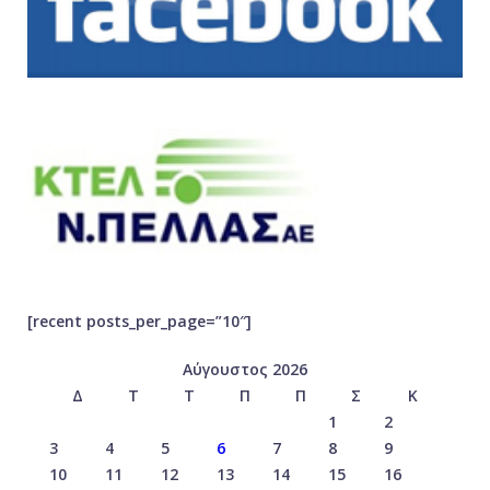
[recent posts_per_page=”10″]
Αύγουστος 2026
Δ
Τ
Τ
Π
Π
Σ
Κ
1
2
3
4
5
6
7
8
9
10
11
12
13
14
15
16