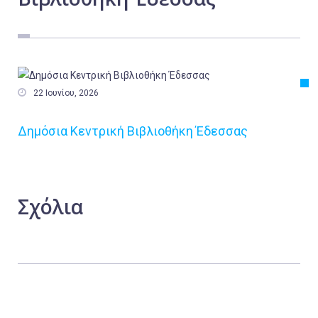
Εργασία
Ελλάδα
Κόσμος
Τοπικά

22 Ιουνίου, 2026
Αγροτικά
Δημόσια Κεντρική Βιβλιοθήκη Έδεσσας
Οικονομία
Πολιτική
Αθλητικά
Σχόλια
Αστυνομικό Δελτίο