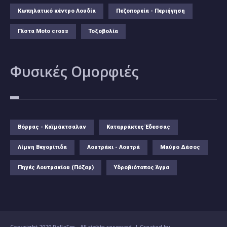
Κωπηλατικό κέντρο Λουδία
Πεζοπορεία - Περιήγηση
Πίστα Moto cross
Τοξοβολία
Φυσικές
Ομορφιές
Βόρρας - Καϊμάκτσαλαν
Καταρράκτες Έδεσσας
Λίμνη Βεγορίτιδα
Λουτράκι - Λουτρά
Μαύρο Δάσος
Πηγές Λουτρακίου (Πόζαρ)
Υδροβιότοπος Άγρα
Copyright 2020 PellaFm
- All rights reserved. | Created by