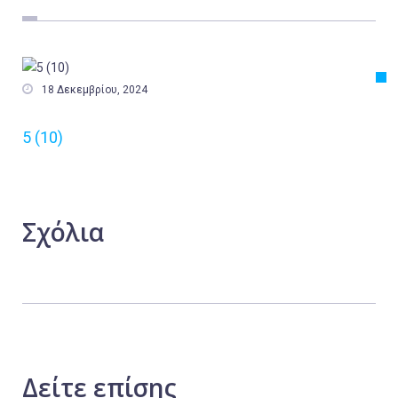
Εργασία
Ελλάδα
Κόσμος

18 Δεκεμβρίου, 2024
Τοπικά
5 (10)
Αγροτικά
Οικονομία
Πολιτική
Σχόλια
Αθλητικά
Αστυνομικό Δελτίο
Δείτε
επίσης