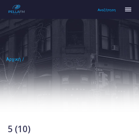
Αναζήτηση
Αρχική
/
Αρχική
Πολιτισμός
Lifestyle
Υγεία
Ταξίδια
Τεχνολογία
Επιστήμη
5 (10)
Περιβάλλον