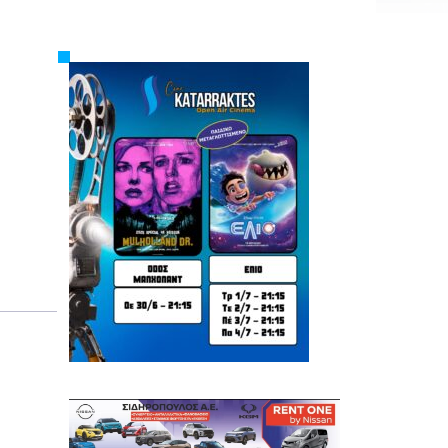
Εργασία
Ελλάδα
Κόσμος
Τοπικά
Αγροτικά
Οικονομία
Πολιτική
Αθλητικά
Αστυνομικό Δελτίο