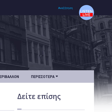
Αναζήτηση
Αρχική
Πολιτισμός
Lifestyle
Υγεία

ΕΡΙΒΆΛΛΟΝ
ΠΕΡΙΣΣΌΤΕΡΑ
Ταξίδια
Τεχνολογία
Δείτε
επίσης
Επιστήμη
Περιβάλλον