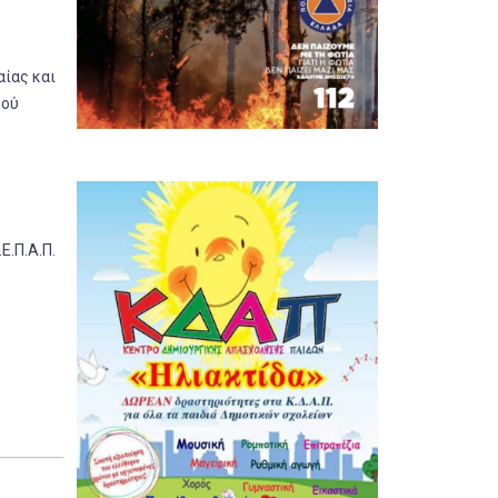
αίας και
κού
Ε.Π.Α.Π.