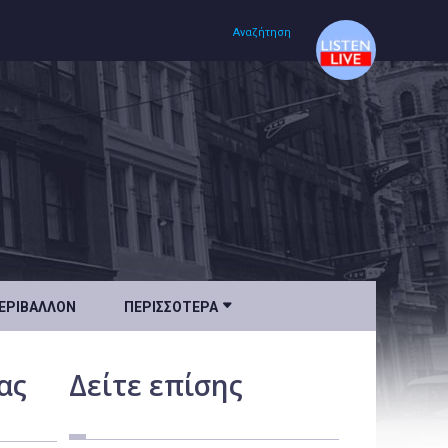
Αναζήτηση
Αρχική
Πολιτισμός
Lifestyle
Υγεία

ΕΡΙΒΆΛΛΟΝ
ΠΕΡΙΣΣΌΤΕΡΑ
Ταξίδια
Τεχνολογία
ας
Δείτε
επίσης
Επιστήμη
Περιβάλλον