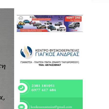
Εργασία
Ελλάδα
Κόσμος
Τοπικά
Αγροτικά
Οικονομία
Πολιτική
Αθλητικά
Αστυνομικό Δελτίο