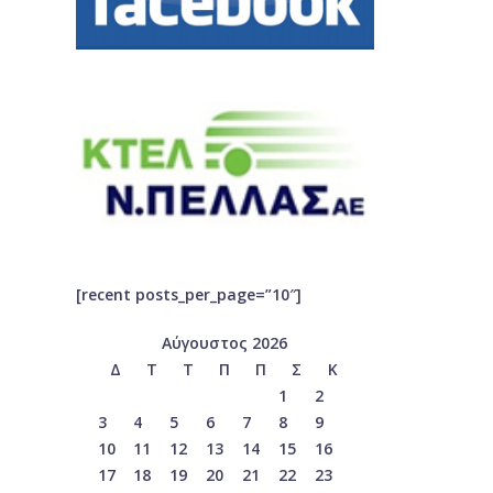
[recent posts_per_page=”10″]
Αύγουστος 2026
Δ
Τ
Τ
Π
Π
Σ
Κ
1
2
3
4
5
6
7
8
9
10
11
12
13
14
15
16
17
18
19
20
21
22
23