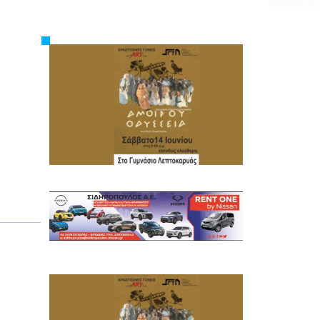
Εργασία
Ελλάδα
Κόσμος
Τοπικά
Αγροτικά
Οικονομία
Πολιτική
Αθλητικά
Αστυνομικό Δελτίο