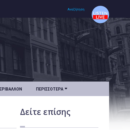
Αναζήτηση
Αρχική
Πολιτισμός
Lifestyle
Υγεία

ΕΡΙΒΆΛΛΟΝ
ΠΕΡΙΣΣΌΤΕΡΑ
Ταξίδια
Τεχνολογία
Δείτε
επίσης
Επιστήμη
Περιβάλλον