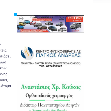
Εργασία
Ελλάδα
Κόσμος
Τοπικά
Αγροτικά
υ
Οικονομία
αιτία
Πολιτική
υσιάσει
άλλα
Αθλητικά
έων
Αστυνομικό Δελτίο
άννης
ούκι,
4 άτομα