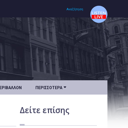
Αναζήτηση
Αρχική
Πολιτισμός
Lifestyle
Υγεία

ΕΡΙΒΆΛΛΟΝ
ΠΕΡΙΣΣΌΤΕΡΑ
Ταξίδια
Τεχνολογία
Δείτε
επίσης
Επιστήμη
Περιβάλλον