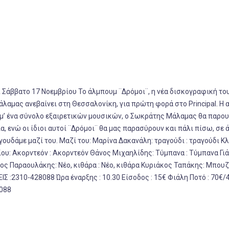
& Σάββατο 17 Νοεμβρίου Το άλμπουμ
¨Δρόμοι¨,
η νέα δισκογραφική το
άλαμας
ανεβαίνει στη Θεσσαλονίκη, για πρώτη φορά στο
Principal
. Η 
α μ’ ένα σύνολο εξαιρετικών μουσικών, ο Σωκράτης Μάλαμας θα παρο
 ενώ οι ίδιοι αυτοί ¨
Δρόμοι¨
θα μας παρασύρουν και πάλι πίσω, σε 
γουδάμε μαζί του. Μαζί του:
Μαρίνα Δακανάλη: τραγούδι
: τραγούδι
Κλ
ου: Ακορντεόν
: Ακορντεόν
Θάνος Μιχαηλίδης: Τύμπανα
: Τύμπανα
Γι
ος Παραουλάκης: Νέο, κιθάρα
: Νέο, κιθάρα
Κυριάκος Ταπάκης: Μπουζ
:2310-428088 Ώρα έναρξης : 10.30 Είσοδος : 15€ Φιάλη Ποτό : 70€/
8088