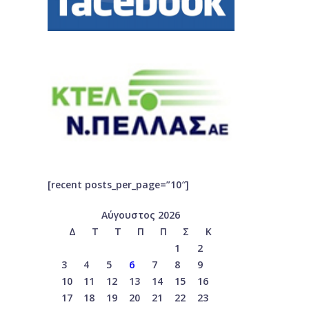
[recent posts_per_page=”10″]
Αύγουστος 2026
Δ
Τ
Τ
Π
Π
Σ
Κ
1
2
3
4
5
6
7
8
9
10
11
12
13
14
15
16
17
18
19
20
21
22
23