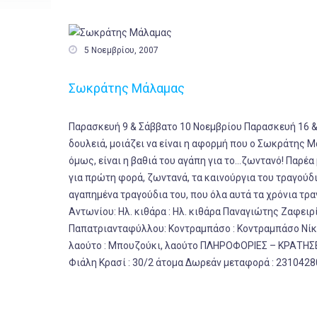

5 Νοεμβρίου, 2007
Σωκράτης Μάλαμας
Παρασκευή 9 & Σάββατο 10 Νοεμβρίου Παρασκευή 16 
δουλειά, μοιάζει να είναι η αφορμή που ο
Σωκράτης Μ
όμως, είναι η βαθιά του αγάπη για το…ζωντανό! Παρέ
για πρώτη φορά, ζωντανά, τα καινούργια του τραγούδια,
αγαπημένα τραγούδια του, που όλα αυτά τα χρόνια τρα
Αντωνίου: Ηλ. κιθάρα
: Ηλ. κιθάρα
Παναγιώτης Ζαφειρί
Παπατριανταφύλλου: Κοντραμπάσο
: Κοντραμπάσο
Νίκ
λαούτο
: Μπουζούκι, λαούτο
ΠΛΗΡΟΦΟΡΙΕΣ – ΚΡΑΤΗΣΕΙΣ 
Φιάλη Κρασί : 30/2 άτομα Δωρεάν μεταφορά : 231042