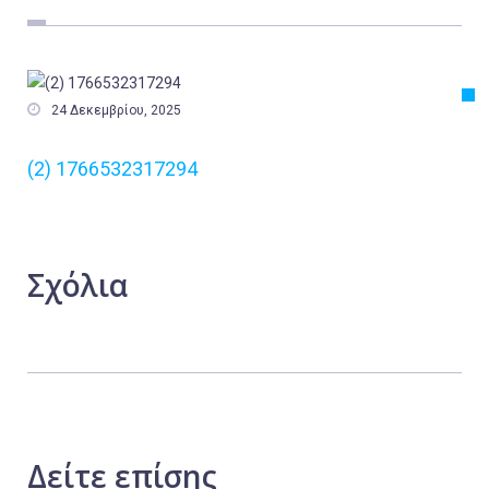
Εργασία
Ελλάδα
Κόσμος

24 Δεκεμβρίου, 2025
Τοπικά
(2) 1766532317294
Αγροτικά
Οικονομία
Πολιτική
Σχόλια
Αθλητικά
Αστυνομικό Δελτίο
Δείτε
επίσης