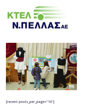
[recent posts_per_page=”10″]