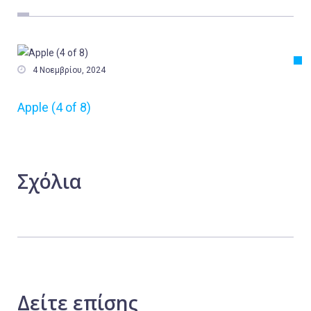
Εργασία
Ελλάδα
Κόσμος

4 Νοεμβρίου, 2024
Τοπικά
Apple (4 of 8)
Αγροτικά
Οικονομία
Πολιτική
Σχόλια
Αθλητικά
Αστυνομικό Δελτίο
Δείτε
επίσης