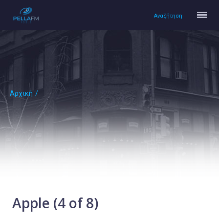
Αναζήτηση
Αρχική
/
Αρχική
Πολιτισμός
Lifestyle
Υγεία
Ταξίδια
Τεχνολογία
Επιστήμη
Apple (4 of 8)
Περιβάλλον