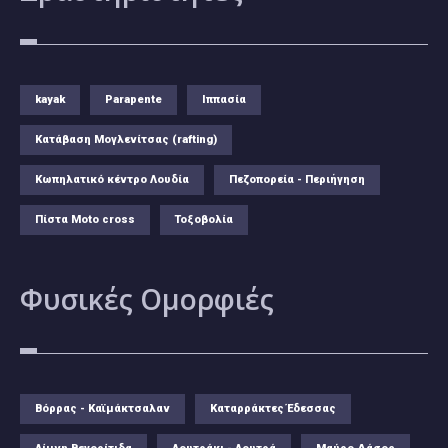
kayak
Parapente
Ιππασία
Κατάβαση Μογλενίτσας (rafting)
Κωπηλατικό κέντρο Λουδία
Πεζοπορεία - Περιήγηση
Πίστα Moto cross
Τοξοβολία
Φυσικές
Ομορφιές
Βόρρας - Καϊμάκτσαλαν
Καταρράκτες Έδεσσας