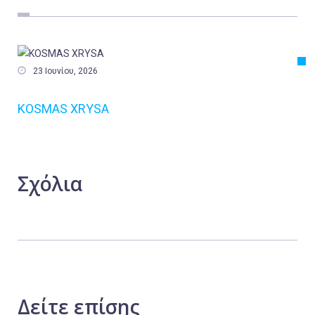
Εργασία
Ελλάδα
Κόσμος

23 Ιουνίου, 2026
Τοπικά
KOSMAS XRYSA
Αγροτικά
Οικονομία
Πολιτική
Σχόλια
Αθλητικά
Αστυνομικό Δελτίο
Δείτε
επίσης