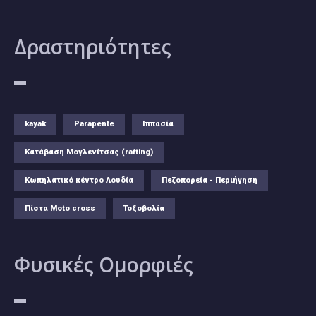
Δραστηριότητες
kayak
Parapente
Ιππασία
Κατάβαση Μογλενίτσας (rafting)
Κωπηλατικό κέντρο Λουδία
Πεζοπορεία - Περιήγηση
Πίστα Moto cross
Τοξοβολία
Φυσικές
Ομορφιές