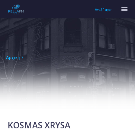
Αναζήτηση
Αρχική
/
Αρχική
Πολιτισμός
Lifestyle
Υγεία
Ταξίδια
Τεχνολογία
Επιστήμη
KOSMAS XRYSA
Περιβάλλον