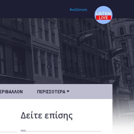
Αναζήτηση
Αρχική
Πολιτισμός
Lifestyle
Υγεία

ΕΡΙΒΆΛΛΟΝ
ΠΕΡΙΣΣΌΤΕΡΑ
Ταξίδια
Τεχνολογία
Δείτε
επίσης
Επιστήμη
Περιβάλλον