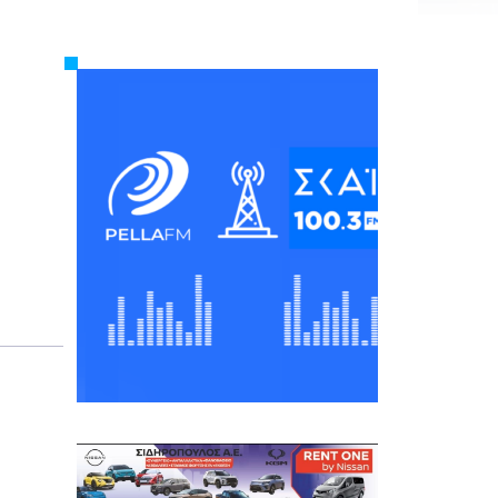
Εργασία
Ελλάδα
Κόσμος
Τοπικά
Αγροτικά
Οικονομία
Πολιτική
Αθλητικά
Αστυνομικό Δελτίο