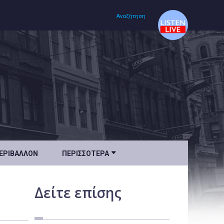
Αναζήτηση
Αρχική
Πολιτισμός
Lifestyle
Υγεία

ΕΡΙΒΆΛΛΟΝ
ΠΕΡΙΣΣΌΤΕΡΑ
Ταξίδια
Τεχνολογία
Δείτε
επίσης
Επιστήμη
Περιβάλλον