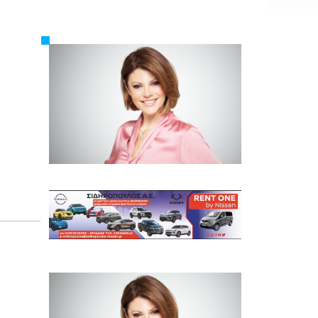
Εργασία
Ελλάδα
Κόσμος
Τοπικά
Αγροτικά
Οικονομία
Πολιτική
Αθλητικά
Αστυνομικό Δελτίο