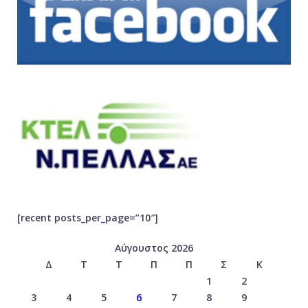
[recent posts_per_page=”10″]
Αύγουστος 2026
Δ
Τ
Τ
Π
Π
Σ
Κ
1
2
3
4
5
6
7
8
9