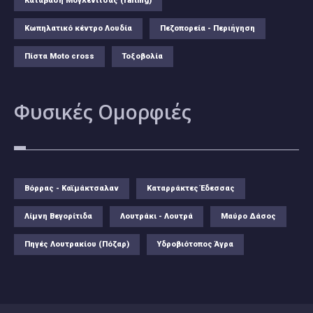
Κατάβαση Μογλενίτσας (rafting)
Κωπηλατικό κέντρο Λουδία
Πεζοπορεία - Περιήγηση
Πίστα Moto cross
Τοξοβολία
Φυσικές
Ομορφιές
Βόρρας - Καϊμάκτσαλαν
Καταρράκτες Έδεσσας
Λίμνη Βεγορίτιδα
Λουτράκι - Λουτρά
Μαύρο Δάσος
Πηγές Λουτρακίου (Πόζαρ)
Υδροβιότοπος Άγρα