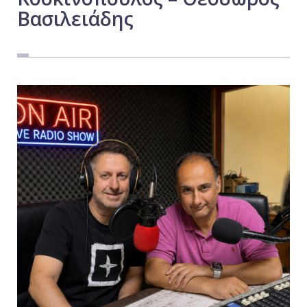
Βασιλειάδης
Εργασία
Ελλάδα
Κόσμος
Τοπικά
Αγροτικά
Οικονομία
Πολιτική
Αθλητικά
Αστυνομικό Δελτίο