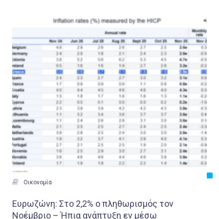
Εργασία
Ελλάδα
Κόσμος
Τοπικά
Αγροτικά
Οικονομία
Πολιτική
Αθλητικά
Αστυνομικό Δελτίο

Οικονομία
Ευρωζώνη: Στο 2,2% ο πληθωρισμός τον
Νοέμβριο – Ήπια ανάπτυξη εν μέσω