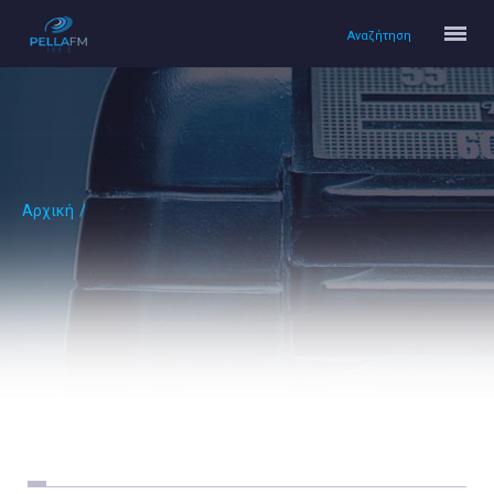
Αναζήτηση
Αρχική
/
Αρχική
Πολιτισμός
Lifestyle
Υγεία
Ταξίδια
Τεχνολογία
Επιστήμη
Περιβάλλον