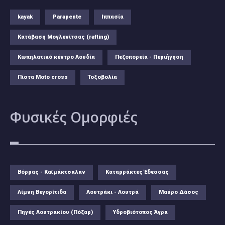
kayak
Parapente
Ιππασία
Κατάβαση Μογλενίτσας (rafting)
Κωπηλατικό κέντρο Λουδία
Πεζοπορεία - Περιήγηση
Πίστα Moto cross
Τοξοβολία
Φυσικές
Ομορφιές
Βόρρας - Καϊμάκτσαλαν
Καταρράκτες Έδεσσας
Λίμνη Βεγορίτιδα
Λουτράκι - Λουτρά
Μαύρο Δάσος
Πηγές Λουτρακίου (Πόζαρ)
Υδροβιότοπος Άγρα