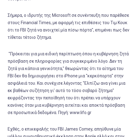
Σήμερα, ο ιδρυτής της Microsoft σε συνέντευξη που παρέθεσε
στους Financial Times, με αφορμή τις επιθέσεις του Τιμ Κουκ
ότι το FBI ζητά να ανοιχτεί μία πίσω πόρτα", επιμένει πως δεν
τίθεται τέτοιο ζήτημα.
"Πρόκειται για μια ειδική περίπτωση όπου η κυβέρνηση ζητά
πρόσβαση σε πληροφορίες για συγκεκριμένο λόγο. Δεν τη
ζητά για κάποια γενικότητα," θεωρώντας ότι το αίτημα του
FBI δεν θα δημιουργήσει στο iPhone μια "κερκόπορτα" στην
ασφάλειά του. Και συνέχισε λέγοντας "Ελπίζω ανα γίνει μια
εκ βαθέων συζήτηση γι' αυτό το τόσο σοβαρό ζήτημα"
εκφράζοντας την πεποίθησή του ότι πρέπει να υπάρχουν
κανόνες όταν μια κυβέρνηση αιτείται και αποκτά πρόσβαση
σε προσωπικά δεδομένα. Πηγή: www.lifo.gr
Εχθές, ο επικεφαλής του FBI James Comey, απηύθυνε μία
μάλλον συναισθηματική έκκληση στην Apple αλλά και στον