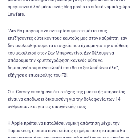
αμερικανικό λαό μέσω ενός blog post στο ειδικό νομικό χώρο
Lawfare.
"Δεν θα μπορούμε να αντικρίσουμε στα μάτια τους
επιζήσαντες ούτε καν τους εαυτούς μας στον καθρέπτη, εάν
δεν ακολουθήσουμε τα στοιχεία που έχουμε για την υπόθεση
του μακελειού στον Σαν Μπερναντίνο. Δεν θέλουμε να
σπάσουμε την κρυπτογράφηση κανενός ούτε να
δημιουργήσουμε ένα κλειδί που θα τα ξεκλειδώνει όλα",
εξήγησε ο επικεφαλής του FBI.
Ο κ. Comey επεσήμανε ότι στόχος της μυστικής υπηρεσίας
είναι να αποδώσει δικαιοσύνη για την δολοφονία των 14
ανθρώπων και για τις οικογένειές τους.
Η Apple πρέπει να καταθέσει νομική απάντηση μέχρι την
Παρασκευή, η οποία είναι επίσης η ημέρα που η εταιρεία θα
πραγματοποιήσει την ετήσια γενική συνέλευση των μετόχων