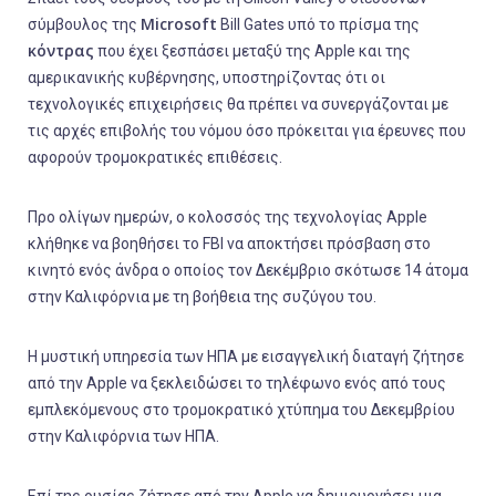
Microsoft
σύμβουλος της
Bill Gates υπό το πρίσμα της
κόντρας
που έχει ξεσπάσει μεταξύ της Apple και της
αμερικανικής κυβέρνησης, υποστηρίζοντας ότι οι
τεχνολογικές επιχειρήσεις θα πρέπει να συνεργάζονται με
τις αρχές επιβολής του νόμου όσο πρόκειται για έρευνες που
αφορούν τρομοκρατικές επιθέσεις.
Προ ολίγων ημερών, ο κολοσσός της τεχνολογίας Apple
κλήθηκε να βοηθήσει το FBI να αποκτήσει πρόσβαση στο
κινητό ενός άνδρα ο οποίος τον Δεκέμβριο σκότωσε 14 άτομα
στην Καλιφόρνια με τη βοήθεια της συζύγου του.
Η μυστική υπηρεσία των ΗΠΑ με εισαγγελική διαταγή ζήτησε
από την Apple να ξεκλειδώσει το τηλέφωνο ενός από τους
εμπλεκόμενους στο τρομοκρατικό χτύπημα του Δεκεμβρίου
στην Καλιφόρνια των ΗΠΑ.
Επί της ουσίας ζήτησε από την Apple να δημιουργήσει μια