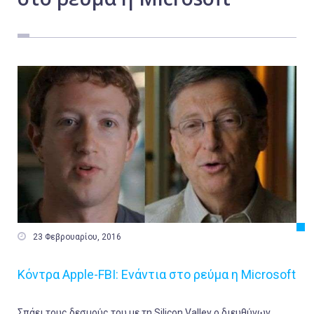
Εργασία
Ελλάδα
Κόσμος
Τοπικά
Αγροτικά
Οικονομία
Πολιτική
Αθλητικά
Αστυνομικό Δελτίο

23 Φεβρουαρίου, 2016
Κόντρα Apple-FBI: Ενάντια στο ρεύμα η Microsoft
Σπάει τους δεσμούς του με τη Silicon Valley ο διευθύνων