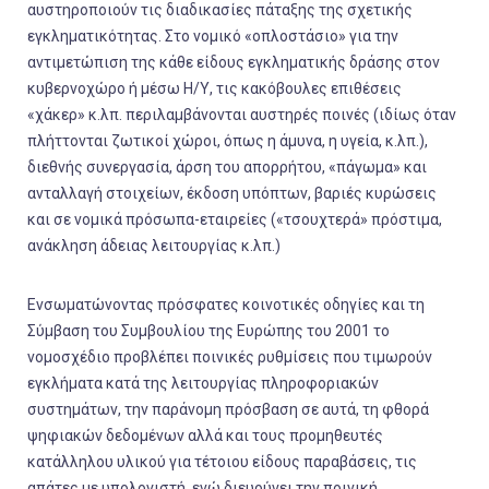
αυστηροποιούν τις διαδικασίες πάταξης της σχετικής
εγκληματικότητας. Στο νομικό «οπλοστάσιο» για την
αντιμετώπιση της κάθε είδους εγκληματικής δράσης στον
κυβερνοχώρο ή μέσω Η/Υ, τις κακόβουλες επιθέσεις
«χάκερ» κ.λπ. περιλαμβάνονται αυστηρές ποινές (ιδίως όταν
πλήττονται ζωτικοί χώροι, όπως η άμυνα, η υγεία, κ.λπ.),
διεθνής συνεργασία, άρση του απορρήτου, «πάγωμα» και
ανταλλαγή στοιχείων, έκδοση υπόπτων, βαριές κυρώσεις
και σε νομικά πρόσωπα-εταιρείες («τσουχτερά» πρόστιμα,
ανάκληση άδειας λειτουργίας κ.λπ.)
Ενσωματώνοντας πρόσφατες κοινοτικές οδηγίες και τη
Σύμβαση του Συμβουλίου της Ευρώπης του 2001 το
νομοσχέδιο προβλέπει ποινικές ρυθμίσεις που τιμωρούν
εγκλήματα κατά της λειτουργίας πληροφοριακών
συστημάτων, την παράνομη πρόσβαση σε αυτά, τη φθορά
ψηφιακών δεδομένων αλλά και τους προμηθευτές
κατάλληλου υλικού για τέτοιου είδους παραβάσεις, τις
απάτες με υπολογιστή, ενώ διευρύνει την ποινική