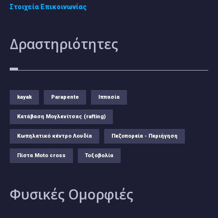
Στοιχεία Επικοινωνίας
Δραστηριότητες
kayak
Parapente
Ιππασία
Κατάβαση Μογλενίτσας (rafting)
Κωπηλατικό κέντρο Λουδία
Πεζοπορεία - Περιήγηση
Πίστα Moto cross
Τοξοβολία
Φυσικές
Ομορφιές