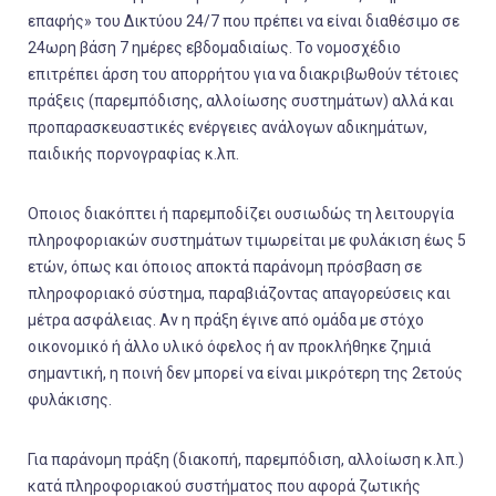
επαφής» του Δικτύου 24/7 που πρέπει να είναι διαθέσιμο σε
24ωρη βάση 7 ημέρες εβδομαδιαίως. Το νομοσχέδιο
επιτρέπει άρση του απορρήτου για να διακριβωθούν τέτοιες
πράξεις (παρεμπόδισης, αλλοίωσης συστημάτων) αλλά και
προπαρασκευαστικές ενέργειες ανάλογων αδικημάτων,
παιδικής πορνογραφίας κ.λπ.
Οποιος διακόπτει ή παρεμποδίζει ουσιωδώς τη λειτουργία
πληροφοριακών συστημάτων τιμωρείται με φυλάκιση έως 5
ετών, όπως και όποιος αποκτά παράνομη πρόσβαση σε
πληροφοριακό σύστημα, παραβιάζοντας απαγορεύσεις και
μέτρα ασφάλειας. Αν η πράξη έγινε από ομάδα με στόχο
οικονομικό ή άλλο υλικό όφελος ή αν προκλήθηκε ζημιά
σημαντική, η ποινή δεν μπορεί να είναι μικρότερη της 2ετούς
φυλάκισης.
Για παράνομη πράξη (διακοπή, παρεμπόδιση, αλλοίωση κ.λπ.)
κατά πληροφοριακού συστήματος που αφορά ζωτικής