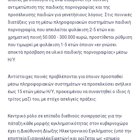
αντιμετώπιση της παιδικής πορνογραφίας και της
προσέλκυσης παιδιών για γενετήσιους λόγους. Στις ποινικές
διατάξεις για τη μέσω πληροφοριακών συστημάτων παιδική
πορνογραφία, που απειλείται φυλάκιση 2-5 ετών και
χρηματική ποινή 50.000 - 300.000 ευρώ, προστίθεται ρύθμιση
που τιμωρεί με φυλάκιση 1-5 ετών όποιον «εν γνώσει
αποκτά πρόσβαση σε υλικό παιδικής πορνογραφίας» μέσω
Η/Υ.
Αντίστοιχες ποινές προβλέπονται για όποιον προσπαθεί
μέσω πληροφοριακών συστημάτων να προσελκύσει ανήλικο
έως 15 ετών μέσω Η/Υ, προκειμένου να συναντηθεί ο ίδιος ή
τρίτος μαζί του, με στόχο ασελγείς πράξεις.
Κεντρικό ρόλο σε επίπεδο διεθνούς συνεργασίας για την
πάταξη κάθε μορφής εγκληματικότητας στον κυβερνοχώρο
έχει η Διεύθυνση Δίωξης Ηλεκτρονικού Εγκλήματος (υπό την
εποπτεία Εισαγγελέα Εφετών) και ορίζεται ως «σημείο