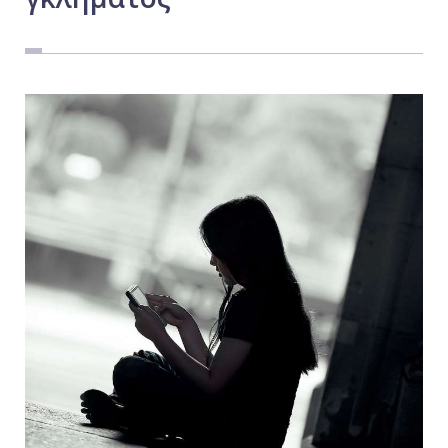
Εργασία
Ελλάδα
Κόσμος
Τοπικά
Αγροτικά
Οικονομία
Πολιτική
Αθλητικά
Αστυνομικό Δελτίο