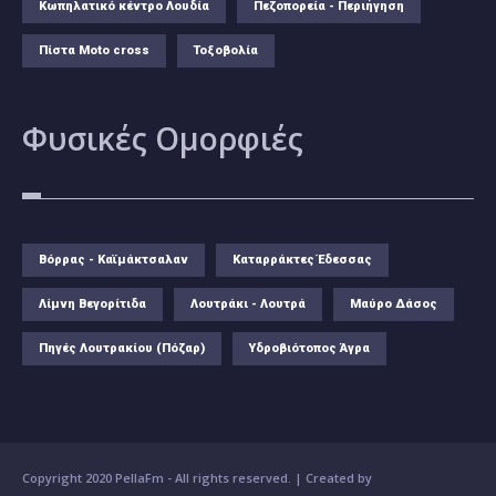
Κωπηλατικό κέντρο Λουδία
Πεζοπορεία - Περιήγηση
Πίστα Moto cross
Τοξοβολία
Φυσικές
Ομορφιές
Βόρρας - Καϊμάκτσαλαν
Καταρράκτες Έδεσσας
Λίμνη Βεγορίτιδα
Λουτράκι - Λουτρά
Μαύρο Δάσος
Πηγές Λουτρακίου (Πόζαρ)
Υδροβιότοπος Άγρα
Copyright 2020 PellaFm
- All rights reserved. | Created by