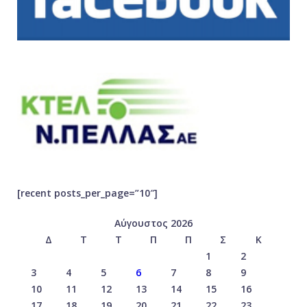
[recent posts_per_page=”10″]
Αύγουστος 2026
Δ
Τ
Τ
Π
Π
Σ
Κ
1
2
3
4
5
6
7
8
9
10
11
12
13
14
15
16
17
18
19
20
21
22
23