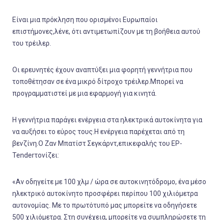
Είναι μια πρόκληση που ορισμένοι Ευρωπαίοι
επιστήμονες,λένε, ότι αντιμετωπίζουν με τη βοήθεια αυτού
του τρέιλερ.
Οι ερευνητές έχουν αναπτύξει μια φορητή γεννήτρια που
τοποθέτησαν σε ένα μικρό δίτροχο τρέιλερ.Μπορεί να
προγραμματιστεί με μια εφαρμογή για κινητά.
Η γεννήτρια παράγει ενέργεια στα ηλεκτρικά αυτοκίνητα για
να αυξήσει το εύρος τους.Η ενέργεια παρέχεται από τη
βενζίνη.Ο Ζαν Μπατίστ Σεγκάρντ,επικεφαλής του EP-
Tenderτονίζει:
«Αν οδηγείτε με 100 χλμ / ώρα σε αυτοκινητόδρομο, ένα μέσο
ηλεκτρικό αυτοκίνητο προσφέρει περίπου 100 χιλιόμετρα
αυτονομίας. Με το πρωτότυπό μας μπορείτε να οδηγήσετε
500 χιλιόμετρα. Στη συνέχεια, μπορείτε να συμπληρώσετε τη