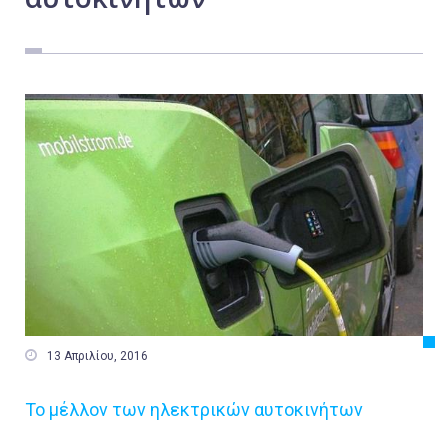
Εργασία
Ελλάδα
Κόσμος
Τοπικά
Αγροτικά
Οικονομία
Πολιτική
Αθλητικά
Αστυνομικό Δελτίο

13 Απριλίου, 2016
Το μέλλον των ηλεκτρικών αυτοκινήτων