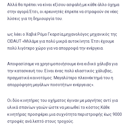
Αλλά θα πρέπει να είναι εξίσου ασφαλή με κάθε άλλο όχημα
στην αγορά.Έτσι, οι ερευνητές έπρεπε να στραφούν σε νέες
λύσεις για τη δημιουργία του.
ως λέει ο Χαβιέ Ρόμο Γκαρσία,μηχανολόγος μηχανικός της
CIDAUT «Μιλάμε για πολύ μικρά αυτοκίνητα. Έτσι έχουμε
πολύ λιγότερο χώρο για να απορροφά την ενέργεια.
Αποφασίσαμε να χρησιμοποιήσουμε ένα ειδικό χάλυβα για
την κατασκευή του. Είναι ένας πολύ ελαστικός χάλυβας,
πραγματικά καινοτόμος. Μεγαλύτερο πλεονέκτημά του η
απορρόφηση μεγάλων ποσοτήτων ενέργειας».
Οι δύο κινητήρες του οχήματος έγιναν με μαγνήτες αντί για
υλικά σπανίων γαιών ώστε να μειωθεί το κόστος.Κάθε
κινητήρας προσφέρει μια συχνότητα περιστροφής έως 9000
στροφές ανά λεπτό στους τροχούς.