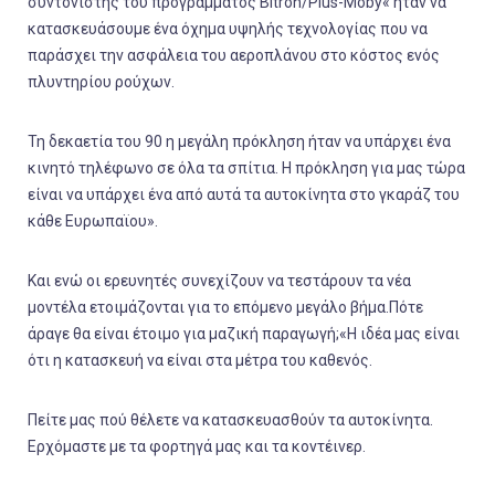
συντονιστής του προγράμματος Bitron/Plus-Moby« ήταν να
κατασκευάσουμε ένα όχημα υψηλής τεχνολογίας που να
παράσχει την ασφάλεια του αεροπλάνου στο κόστος ενός
πλυντηρίου ρούχων.
Τη δεκαετία του 90 η μεγάλη πρόκληση ήταν να υπάρχει ένα
κινητό τηλέφωνο σε όλα τα σπίτια. Η πρόκληση για μας τώρα
είναι να υπάρχει ένα από αυτά τα αυτοκίνητα στο γκαράζ του
κάθε Ευρωπαϊου».
Και ενώ οι ερευνητές συνεχίζουν να τεστάρουν τα νέα
μοντέλα ετοιμάζονται για το επόμενο μεγάλο βήμα.Πότε
άραγε θα είναι έτοιμο για μαζική παραγωγή;«Η ιδέα μας είναι
ότι η κατασκευή να είναι στα μέτρα του καθενός.
Πείτε μας πού θέλετε να κατασκευασθούν τα αυτοκίνητα.
Ερχόμαστε με τα φορτηγά μας και τα κοντέινερ.