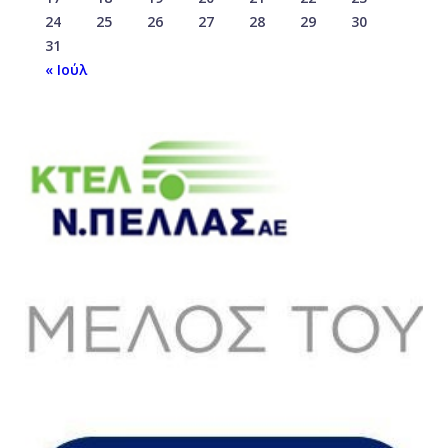
24
25
26
27
28
29
30
31
« Ιούλ