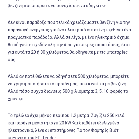
βενζίνη και μπορείτε να συνεχίσετε να οδηγείτε».
Δεν είναι παράδοξο που τελικά χρειάζομαστε βενζίνη για την
παραγωγή ενέργειας για ένα ηλεκτρικό αυτοκίνητο;«Είναι ένα
πραγματικό παράδοξο. Αλλά σε λίγο, με ένα ηλεκτρικό όχημα
θα οδηγείτε σχεδόν όλη την ώρα για μικρές αποστάσεις, έτσι
για αυτά τα 20 ή 30 χιλιόμετρα θα οδηγείτε με τις μπαταρίες
σας.
Αλλά αν ποτέ θέλετε να οδηγήσετε 500 χιλιόμετρα, μπορείτε
να χρησιμοποιήσετε το προϊόν μας, που κινείται με βενζίνη.
Αλλά πόσο συχνά διανύεις 500 χιλιόμετρα; 3, 5, 10 φορές το
χρόνο;».
Το τρέιλερ έχει μήκος περίπου 1,2 μέτρα. Ζυγίζει 250 κιλά
και παρέχει μέγιστη ισχύ 20 kW.Και διαθέτει εξελιγμένα
ηλεκτρονικά, λένε οι επιστήμονες.Για τον Φαμπρίς Βιότ
μηχανικό του EP-Tender: