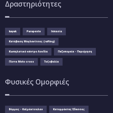
Δραστηριότητες
kayak
Parapente
Ιππασία
Κατάβαση Μογλενίτσας (rafting)
Κωπηλατικό κέντρο Λουδία
Πεζοπορεία - Περιήγηση
Πίστα Moto cross
Τοξοβολία
Φυσικές
Ομορφιές
Βόρρας - Καϊμάκτσαλαν
Καταρράκτες Έδεσσας