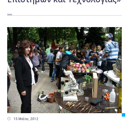
Εργασία
Ελλάδα
Κόσμος
Τοπικά
Αγροτικά
Οικονομία
Πολιτική
Αθλητικά
Αστυνομικό Δελτίο

15 Μαΐου, 2012