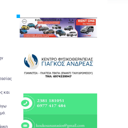
Εργασία
Ελλάδα
Κόσμος
Τοπικά
Αγροτικά
Οικονομία
ην
Πολιτική
Αθλητικά
τασίας
Αστυνομικό Δελτίο
ς και
λόγω
μό.
άγκη