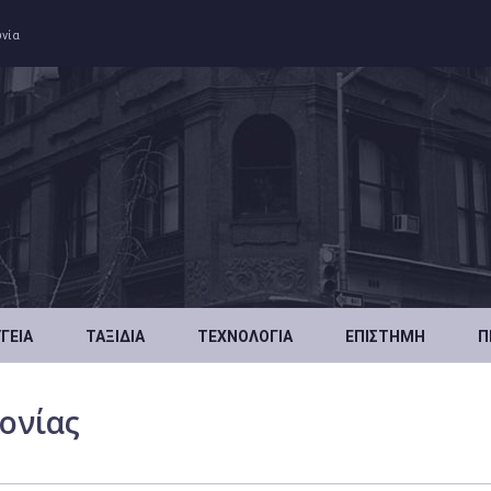
ωνία
ΥΓΕΊΑ
ΤΑΞΊΔΙΑ
ΤΕΧΝΟΛΟΓΊΑ
ΕΠΙΣΤΉΜΗ
Π
ονίας