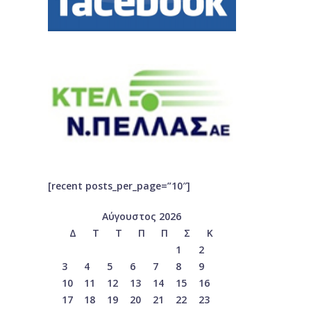
[recent posts_per_page=”10″]
Αύγουστος 2026
Δ
Τ
Τ
Π
Π
Σ
Κ
1
2
3
4
5
6
7
8
9
10
11
12
13
14
15
16
17
18
19
20
21
22
23