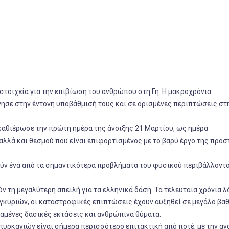
 στοιχεία για την επιβίωση του ανθρώπου στη Γη. Η μακροχρόνια
ησε στην έντονη υποβάθμισή τους και σε ορισμένες περιπτώσεις στ
καθιέρωσε την πρώτη ημέρα της άνοιξης 21 Μαρτίου, ως ημέρα
λλά και θεσμού που είναι επιφορτισμένος με το βαρύ έργο της προσ
ούν ένα από τα σημαντικότερα προβλήματα του φυσικού περιβάλλοντο
ύν τη μεγαλύτερη απειλή για τα ελληνικά δάση. Τα τελευταία χρόνια 
γκυριών, οι καταστροφικές επιπτώσεις έχουν αυξηθεί σε μεγάλο βαθ
αμένες δασικές εκτάσεις και ανθρώπινα θύματα.
πυρκαγιών είναι σήμερα περισσότερο επιτακτική από ποτέ, με την αν