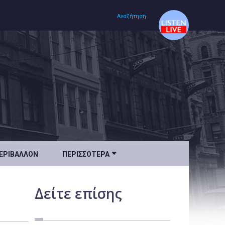
Αναζήτηση
Αρχική
Πολιτισμός
Lifestyle
Υγεία

ΕΡΙΒΆΛΛΟΝ
ΠΕΡΙΣΣΌΤΕΡΑ
Ταξίδια
Τεχνολογία
Δείτε
επίσης
Επιστήμη
Περιβάλλον