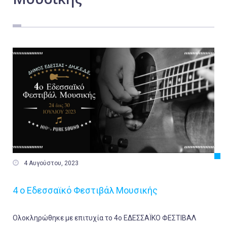
Εργασία
Ελλάδα
Κόσμος
Τοπικά
Αγροτικά
Οικονομία
Πολιτική
Αθλητικά
Αστυνομικό Δελτίο

4 Αυγούστου, 2023
4 ο Εδεσσαϊκό Φεστιβάλ Μουσικής
Ολοκληρώθηκε με επιτυχία το 4ο ΕΔΕΣΣΑΪΚΟ ΦΕΣΤΙΒΑΛ