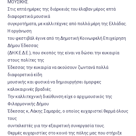
ΜΟΥΣΙΚΗΣ.
Στις επτά ημέρες της διάρκειάς του έλαβαν μέρος επτά
διαφορετικά μουσικά
συγκροτήματα, με καλλιτέχνες από πολλά μέρη της Ελλάδας.
Η οργάνωση
του φεστιβάλ έγινε από τη Δημοτική Κοινωφελή Επιχείρηση
Δήμου Έδεσσας
(ΔΗ.Κ.Ε.Δ.Ε.), που σκοπός της είναι να δώσει την ευκαιρία
στους πολίτες της
Έδεσσας την ευκαιρία να ακούσουν ζωντανά πολλά
διαφορετικά είδη
μουσικής και φυσικά να δημιουργήσει όμορφες
καλοκαιρινές βραδιές.
Την καλλιτεχνική διεύθυνση είχε ο αρχιμουσικός της
Φιλαρμονικής Δήμου
Έδεσσας κ, Λάκης Σαμαράς, ο οποίος ευχαριστεί θερμά όλους
τους
συντελεστές για την εξαιρετική συνεργασία τους.
Θερμές ευχαριστίες στο κοινό της πόλης μας που στήριξε