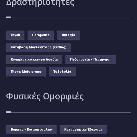
Δραστηριότητες
kayak
Parapente
Ιππασία
Κατάβαση Μογλενίτσας (rafting)
Κωπηλατικό κέντρο Λουδία
Πεζοπορεία - Περιήγηση
Πίστα Moto cross
Τοξοβολία
Φυσικές
Ομορφιές
Βόρρας - Καϊμάκτσαλαν
Καταρράκτες Έδεσσας