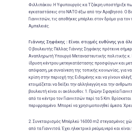
Φιλλιπάκου. Η Υφυπουργός κα Τζάκρη υποστήριξε πω
εγκαταστάσεις στο ΝΑΤΟ έξω από την Αραβησσό. Ο Β
Γιαννιτσών, τις αποθήκες μπέρλει στον δρόμο για τ
Αμπελειές.
Γιάννης Σηφάκης :
Είναι στιγμές ευθύνης για όλ
Ο βουλευτής Πέλλας Γιάννης Σηφάκης πρότεινε σήμερα
Αναπληρωτή Υπουργό Μεταναστευτικής πολιτικής κ. 
ίδρυση κέντρου μετεγκατάστασης προσφύγων και μετα
απόφαση, με συναίνεση της τοπικής κοινωνίας, για ν
κρίση στην περιοχή της Ειδομένης και να γίνουν ελέγ
ετοιμάζεται να δείξει την αλληλεγγύη και την ανθρωπ
βουλευτή είναι οι ακόλουθοι: 1. Πρώην Σφαγεία Γιανν
από το κέντρο τον Γιαννιτσών περί τα 5 Κm. Βρίσκετ
περιφραγμένο. Μπορεί να χρησιμοποιηθεί άμεσα. Χρει
2. Συνεταιρισμός Μπέρλεϋ 16000 m2 στεγασμένος χώ
από τα Γιαννιτσά. Έχει ηλεκτρικό ρεύμα,νερό και είν