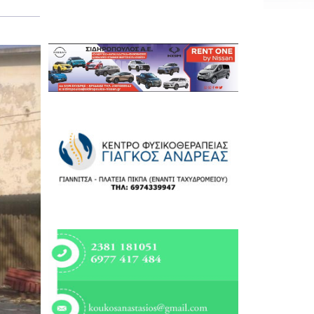
Εργασία
Ελλάδα
Κόσμος
Τοπικά
Αγροτικά
Οικονομία
Πολιτική
Αθλητικά
Αστυνομικό Δελτίο