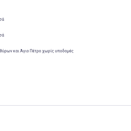
σά
σά
Αθύρων και Άγιο Πέτρο χωρίς υποδομές