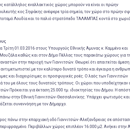
ς κατάλληλος εναλλακτικός χώρος μπορούν να είναι οι πρώην
ουλευτής κος Σηφάκης ανέφερε τρία σημεία, τον χώρο στο πρώην σφ
ον ποταμό Λουδία και το παλιό στρατόπεδο ΤΑΛΑΜΠΑΣ κοντά στο χωρι
ους
 Τρίτη 01.03.2016 στους Υπουργούς Εθνικής Άμυνας κ. Καμμένο και
Μουζάλα καθώς και στον Δήμο Πέλλας τους παρακάτω χώρους για τ
ναστών στην περιοχή των Γιαννιτσών. Θεωρεί ότι απαιτείται άμεση
α αντιμετωπιστεί με τον καλύτερο δυνατό τρόπο και έγκαιρα η ανθρω
ξιμες και διαχειρίσιμες οι προσφυγικές ροές. Ο λαός των Γιαννιτσών
ιά του με όλους τους δυνατούς τρόπους. Οι χώροι που υποδείχτηκαν 
ιτσών Πρόκειται για έκταση 25.000 τμ. ιδιοκτησίας του Δήμου. Η απόσ
αι πάνω στην Εθνική Γιαννιτσών-Θεσσαλονίκης. Υπάρχει φωτισμός και 
άζεται συνεννόηση με τον Δήμαρχο.
ρος πάνω στην επαρχιακή οδό Γιαννιτσών-Αλεξανδρειας σε απόστα
αι περιφραγμένο. Περιβάλλων χώρος επιπλέον 16.000 μ2. Ανήκει στην 