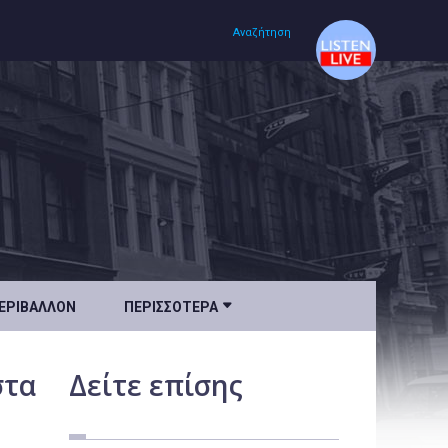
Αναζήτηση
Αρχική
Πολιτισμός
Lifestyle
Υγεία

ΕΡΙΒΆΛΛΟΝ
ΠΕΡΙΣΣΌΤΕΡΑ
Ταξίδια
Τεχνολογία
στα
Δείτε
επίσης
Επιστήμη
Περιβάλλον