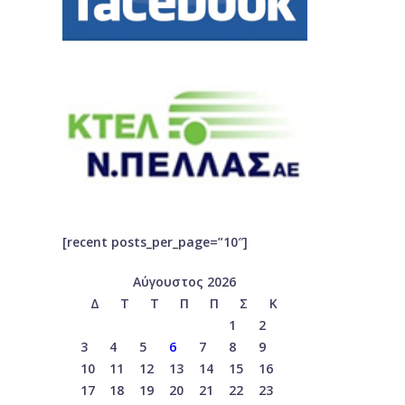
[recent posts_per_page=”10″]
Αύγουστος 2026
Δ
Τ
Τ
Π
Π
Σ
Κ
1
2
3
4
5
6
7
8
9
10
11
12
13
14
15
16
17
18
19
20
21
22
23