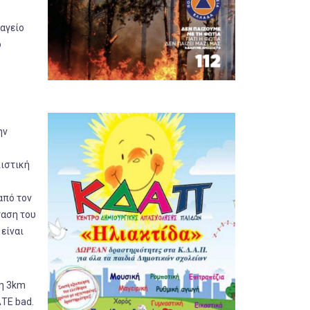
αγείο
ό
ην
πιστική
από τον
ταση του
είναι
ση 3km
ΑΤΕ bad.