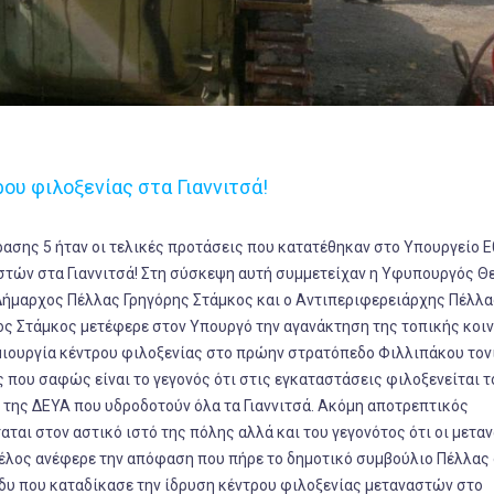
ρου φιλοξενίας στα Γιαννιτσά!
σης 5 ήταν οι τελικές προτάσεις που κατατέθηκαν στο Υπουργείο Ε
αστών στα Γιαννιτσά! Στη σύσκεψη αυτή συμμετείχαν η Υφυπουργός 
 Δήμαρχος Πέλλας Γρηγόρης Στάμκος και ο Αντιπεριφερειάρχης Πέλλα
ς Στάμκος μετέφερε στον Υπουργό την αγανάκτηση της τοπικής κοι
ημιουργία κέντρου φιλοξενίας στο πρώην στρατόπεδο Φιλλιπάκου τον
που σαφώς είναι το γεγονός ότι στις εγκαταστάσεις φιλοξενείται τ
ς της ΔΕΥΑ που υδροδοτούν όλα τα Γιαννιτσά. Ακόμη αποτρεπτικός
αται στον αστικό ιστό της πόλης αλλά και του γεγονότος ότι οι μετα
 Τέλος ανέφερε την απόφαση που πήρε το δημοτικό συμβούλιο Πέλλας
δυ που καταδίκασε την ίδρυση κέντρου φιλοξενίας μεταναστών στο