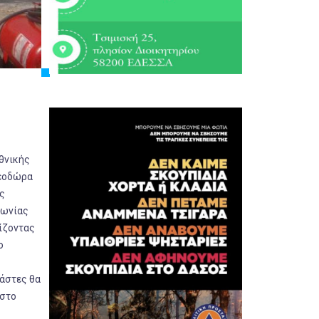
θνικής
Θεοδώρα
ς
νωνίας
ίζοντας
ο
νάστες θα
 στο