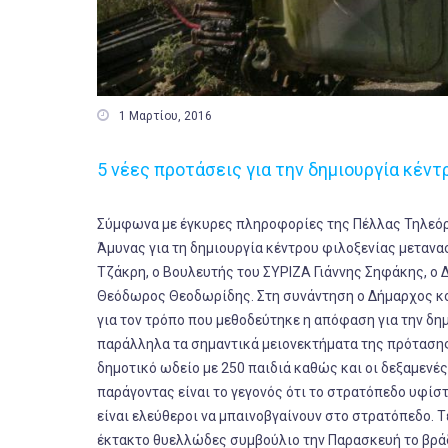

1 Μαρτίου, 2016
5 νέες προτάσεις για την δημιουργία κέντ
Σύμφωνα με έγκυρες πληροφορίες της Πέλλας Τηλεόρα
Άμυνας για τη δημιουργία κέντρου φιλοξενίας μεταν
Τζάκρη, ο Βουλευτής του ΣΥΡΙΖΑ Γιάννης Σηφάκης, ο
Θεόδωρος Θεοδωρίδης. Στη συνάντηση ο Δήμαρχος κο
για τον τρόπο που μεθοδεύτηκε η απόφαση για την δ
παράλληλα τα σημαντικά μειονεκτήματα της πρότασης 
δημοτικό ωδείο με 250 παιδιά καθώς και οι δεξαμενέ
παράγοντας είναι το γεγονός ότι το στρατόπεδο υφίστ
είναι ελεύθεροι να μπαινοβγαίνουν στο στρατόπεδο.
έκτακτο θυελλώδες συμβούλιο την Παρασκευή το βρά