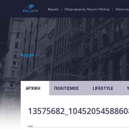
Αρχική
Πληροφορίες Νομού Πέλλας
Επικοιν
Αρχική
/
ΑΡΧΙΚΉ
ΠΟΛΙΤΙΣΜΌΣ
LIFESTYLE
13575682_1045205458860