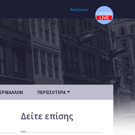
Αναζήτηση
Αρχική
Πολιτισμός
Lifestyle
Υγεία

ΕΡΙΒΆΛΛΟΝ
ΠΕΡΙΣΣΌΤΕΡΑ
Ταξίδια
Τεχνολογία
Δείτε
επίσης
Επιστήμη
Περιβάλλον