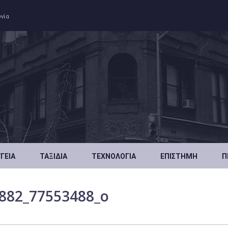
ωνία
ΥΓΕΊΑ
ΤΑΞΊΔΙΑ
ΤΕΧΝΟΛΟΓΊΑ
ΕΠΙΣΤΉΜΗ
Π
882_77553488_o