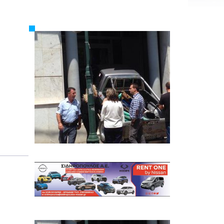
Εργασία
Ελλάδα
Κόσμος
Τοπικά
Αγροτικά
Οικονομία
Πολιτική
Αθλητικά
Αστυνομικό Δελτίο