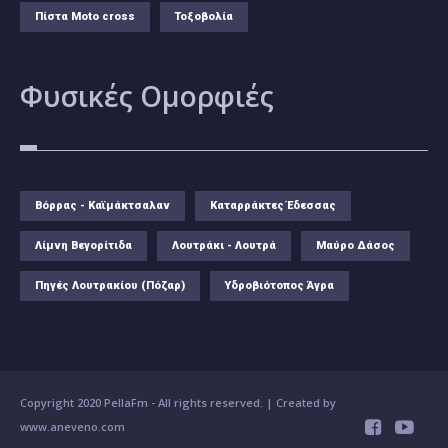
Πίστα Moto cross
Τοξοβολία
Φυσικές
Ομορφιές
Βόρρας - Καϊμάκτσαλαν
Καταρράκτες Έδεσσας
Λίμνη Βεγορίτιδα
Λουτράκι - Λουτρά
Μαύρο Δάσος
Πηγές Λουτρακίου (Πόζαρ)
Υδροβιότοπος Άγρα
Copyright 2020 PellaFm
- All rights reserved. | Created by
www.aneveno.com

