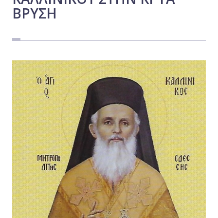
ΒΡΥΣΗ
Εργασία
Ελλάδα
Κόσμος
Τοπικά
Αγροτικά
Οικονομία
Πολιτική
Αθλητικά
Αστυνομικό Δελτίο