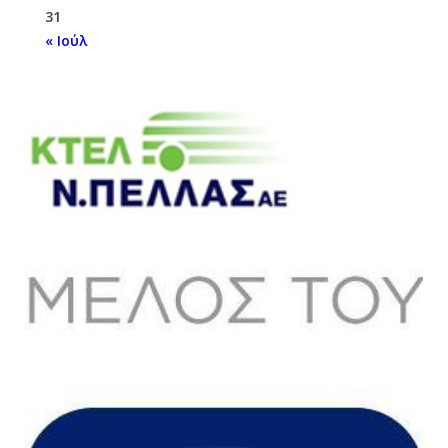
31
« Ιούλ