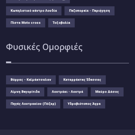
Κωπηλατικό κέντρο Λουδία
Πεζοπορεία - Περιήγηση
Πίστα Moto cross
Τοξοβολία
Φυσικές
Ομορφιές
Βόρρας - Καϊμάκτσαλαν
Καταρράκτες Έδεσσας
Λίμνη Βεγορίτιδα
Λουτράκι - Λουτρά
Μαύρο Δάσος
Πηγές Λουτρακίου (Πόζαρ)
Υδροβιότοπος Άγρα