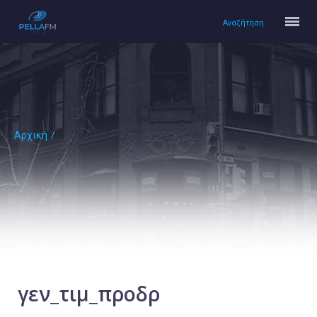
Αναζήτηση
Αρχική
/
Αρχική
Πολιτισμός
Lifestyle
Υγεία
Ταξίδια
Τεχνολογία
Επιστήμη
γεν_τιμ_προδρ
Περιβάλλον