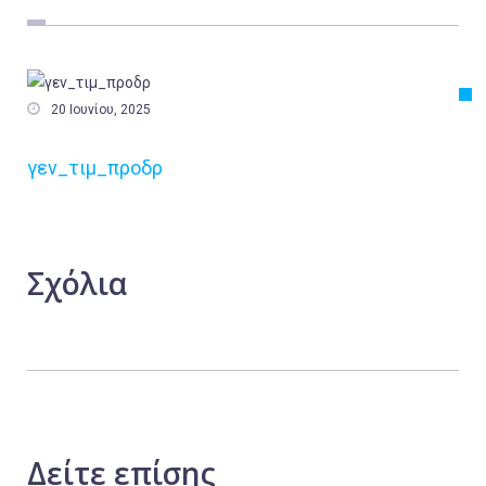
Εργασία
Ελλάδα
Κόσμος

20 Ιουνίου, 2025
Τοπικά
γεν_τιμ_προδρ
Αγροτικά
Οικονομία
Πολιτική
Σχόλια
Αθλητικά
Αστυνομικό Δελτίο
Δείτε
επίσης