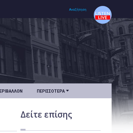
Αναζήτηση
Αρχική
Πολιτισμός
Lifestyle
Υγεία

ΕΡΙΒΆΛΛΟΝ
ΠΕΡΙΣΣΌΤΕΡΑ
Ταξίδια
Τεχνολογία
Δείτε
επίσης
Επιστήμη
Περιβάλλον