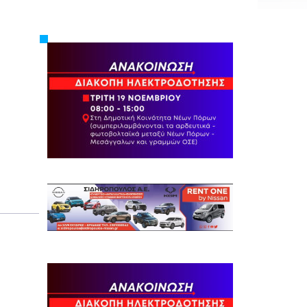
Εργασία
Ελλάδα
Κόσμος
Τοπικά
Αγροτικά
Οικονομία
Πολιτική
Αθλητικά
Αστυνομικό Δελτίο