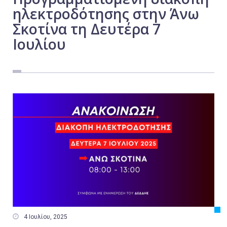
ηλεκτροδότησης στην Άνω
Εργασία
Σκοτίνα τη Δευτέρα 7
Ελλάδα
Ιουλίου
Κόσμος
Τοπικά
Αγροτικά
Οικονομία
Πολιτική
Αθλητικά
Αστυνομικό Δελτίο

4 Ιουλίου, 2025