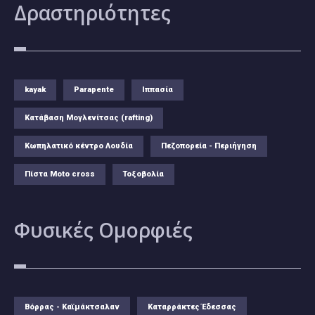
Δραστηριότητες
kayak
Parapente
Ιππασία
Κατάβαση Μογλενίτσας (rafting)
Κωπηλατικό κέντρο Λουδία
Πεζοπορεία - Περιήγηση
Πίστα Moto cross
Τοξοβολία
Φυσικές
Ομορφιές
Βόρρας - Καϊμάκτσαλαν
Καταρράκτες Έδεσσας