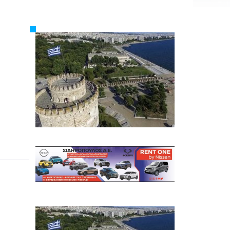
Εργασία
Ελλάδα
Κόσμος
Τοπικά
Αγροτικά
Οικονομία
Πολιτική
Αθλητικά
Αστυνομικό Δελτίο