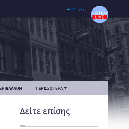
Αναζήτηση
Αρχική
Πολιτισμός
Lifestyle
Υγεία

ΕΡΙΒΆΛΛΟΝ
ΠΕΡΙΣΣΌΤΕΡΑ
Ταξίδια
Τεχνολογία
Δείτε
επίσης
Επιστήμη
Περιβάλλον