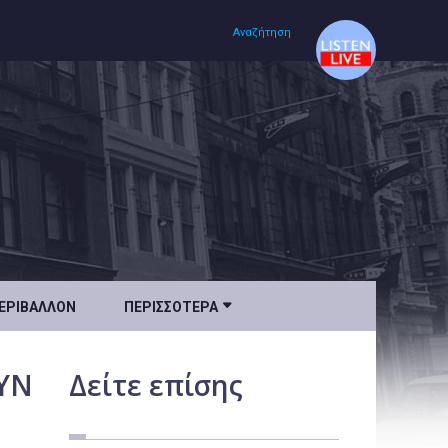
Αναζήτηση
Αρχική
Πολιτισμός
Lifestyle
Υγεία

ΕΡΙΒΆΛΛΟΝ
ΠΕΡΙΣΣΌΤΕΡΑ
Ταξίδια
Τεχνολογία
ΥΝ
Δείτε
επίσης
Επιστήμη
Περιβάλλον