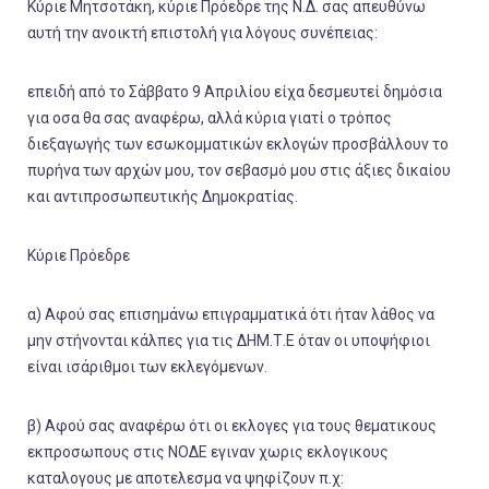
Κύριε Μητσοτάκη, κύριε Πρόεδρε της Ν.Δ. σας απευθύνω
αυτή την ανοικτή επιστολή για λόγους συνέπειας:
επειδή από το Σάββατο 9 Απριλίου είχα δεσμευτεί δημόσια
για οσα θα σας αναφέρω, αλλά κύρια γιατί ο τρόπος
διεξαγωγής των εσωκομματικών εκλογών προσβάλλουν το
πυρήνα των αρχών μου, τον σεβασμό μου στις άξιες δικαίου
και αντιπροσωπευτικής Δημοκρατίας.
Κύριε Πρόεδρε
α) Αφού σας επισημάνω επιγραμματικά ότι ήταν λάθος να
μην στήνονται κάλπες για τις ΔΗΜ.Τ.Ε όταν οι υποψήφιοι
είναι ισάριθμοι των εκλεγόμενων.
β) Αφού σας αναφέρω ότι οι εκλογες για τους θεματικους
εκπροσωπους στις ΝΟΔΕ εγιναν χωρις εκλογικους
καταλογους με αποτελεσμα να ψηφίζουν π.χ: