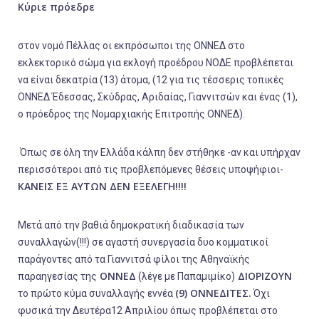
Κύριε πρόεδρε
στον νομό Πέλλας οι εκπρόσωποι της ΟΝΝΕΔ στο
εκλεκτορικό σώμα για εκλογή προέδρου ΝΟΔΕ προβλέπεται
να είναι δεκατρία (13) άτομα, (12 για τις τέσσερις τοπικές
ΟΝΝΕΔ Έδεσσας, Σκύδρας, Αριδαίας, Γιαννιτσών και ένας (1),
ο πρόεδρος της Νομαρχιακής Επιτροπής ΟΝΝΕΔ).
Όπως σε όλη την Ελλάδα κάλπη δεν στήθηκε -αν και υπήρχαν
περισσότεροι από τις προβλεπόμενες θέσεις υποψήφιοι-
ΚΑΝΕΙΣ ΕΞ ΑΥΤΩΝ ΔΕΝ ΕΞΕΛΕΓΗ!!!!
Μετά από την βαθιά δημοκρατική διαδικασία των
συναλλαγών(!!!) σε αγαστή συνεργασία δυο κομματικοί
παράγοντες από τα Γιαννιτσά φίλοι της Αθηναϊκής
ΟΝΝΕΔ
ΔΙΟΡΙΖΟΥΝ
παραηγεσίας της
(λέγε με Παπαμιμίκο)
(9) ΟΝΝΕΔΙΤΕΣ.
το πρώτο κύμα συναλλαγής εννέα
Όχι
φυσικά την Δευτέρα12 Απριλίου όπως προβλέπεται στο