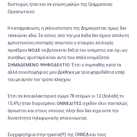
δυστυχώς ήταν και σε γνώση μελών της Γραμματείας
Οργανωτικού.
Η καταρράκωση, η γελοιοποίηση της Δημοκρατίας όμως δεν
τελειώνει εδώ. Σε όσους από την μια 6αδα δεν έχουν απόλυτη
εμπιστοσύνη υποταγής απαιτούν ο σταυρός επιλογής
ΝΟΔΕ
προέδρου
να βρίσκεται δεξιά του ονόματος και όχι ως
συνήθως αριστερά είναι αυτό που απλά ονομάζεται
ΣΗΜΑΔΕΜΕΝΟ ΨΗΦΟΔΕΛΤΙΟ
. Έτσι ο συμπαθής κατά τα
αλλά συνυποψήφιος μου βρέθηκε με τρία ψηφοδέλτια υπέρ
του με αυτόν τον τρόπο έλεγχου.
Έτσι σε ένα εκλεκτορικό σώμα 78 ατόμων οι 12 (δηλαδή το
ΟΝΝΕΔΙΤΕΣ
15,4%) ήταν διορισμένοι
σχεδόν όλοι παντελώς
άγνωστοι και στους οποίους πλην δύο δεν είχα ούτε την
δυνατότητα τηλεφωνικής επικοινωνίας.
Συγχαρητήρια στην ηγεσία(!!!) της ΟΝΝΕΔ και τους