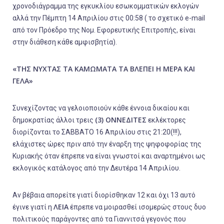
χρονοδιάγραμμα της εγκυκλίου εσωκομματικών εκλογών
αλλά την Πέμπτη 14 Απριλίου στις 00:58 ( το σχετικό e-mail
από τον Πρόεδρο της Νομ. Εφορευτικής Επιτροπής, είναι
στην διάθεση κάθε αμφισβητία).
«ΤΗΣ ΝΥΧΤΑΣ ΤΑ ΚΑΜΩΜΑΤΑ ΤΑ ΒΛΕΠΕΙ Η ΜΕΡΑ ΚΑΙ
ΓΕΛΑ»
Συνεχίζοντας να γελοιοποιούν κάθε έννοια δικαίου και
(3) ΟΝΝΕΔΙΤΕΣ
δημοκρατίας άλλοι τρεις
εκλέκτορες
διορίζονται το ΣΑΒΒΑΤΟ 16 Απριλίου στις 21:20(!!!),
ελάχιστες ώρες πριν από την έναρξη της ψηφοφορίας της
Κυριακής όταν έπρεπε να είναι γνωστοί και αναρτημένοι ως
εκλογικός κατάλογος από την Δευτέρα 14 Απριλίου.
Αν βέβαια απορείτε γιατί διορίσθηκαν 12 και όχι 13 αυτό
ΛΕΙΑ
έγινε γιατί η
έπρεπε να μοιρασθεί ισομερώς στους δυο
πολιτικούς παράγοντες από τα Γιαννιτσά γεγονός που