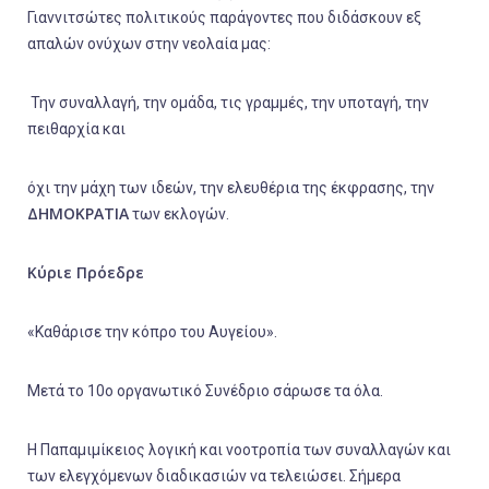
Γιαννιτσώτες πολιτικούς παράγοντες που διδάσκουν εξ
απαλών ονύχων στην νεολαία μας:
Την συναλλαγή, την ομάδα, τις γραμμές, την υποταγή, την
πειθαρχία και
όχι την μάχη των ιδεών, την ελευθέρια της έκφρασης, την
ΔΗΜΟΚΡΑΤΙΑ
των εκλογών.
Κύριε Πρόεδρε
«Καθάρισε την κόπρο του Αυγείου».
Μετά το 10ο οργανωτικό Συνέδριο σάρωσε τα όλα.
Η Παπαμιμίκειος λογική και νοοτροπία των συναλλαγών και
των ελεγχόμενων διαδικασιών να τελειώσει. Σήμερα