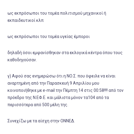
ως εκπρόσωποι του τομέα πολιτισμού μηχανικοί ή
εκπαιδευτικοί κλπ
ως εκπρόσωποι του τομέα υγείας έμποροι
δηλαδή όσοι εμφανίσθηκαν στα εκλογικά κέντρα όπου τους
καθοδηγούσαν.
γ) Αφού σας ενημερώσω ότι η ΝΟ.Σ. που όφειλε να είναι
αναρτημένη από την Παρασκευή 9 Απριλίου μου
κοινοποιήθηκε με e-mail την Πέμπτη 14 στις 00:58!!!! από τον
πρόεδρο της Ν.ΕΦ.Ε. και μάλιστα μόνον τα104 από τα
περισσότερα από 500 μέλη της.
Συνεχίζω με τα αίσχη στην ΟΝΝΕΔ.