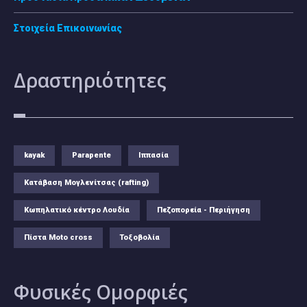
Στοιχεία Επικοινωνίας
Δραστηριότητες
kayak
Parapente
Ιππασία
Κατάβαση Μογλενίτσας (rafting)
Κωπηλατικό κέντρο Λουδία
Πεζοπορεία - Περιήγηση
Πίστα Moto cross
Τοξοβολία
Φυσικές
Ομορφιές