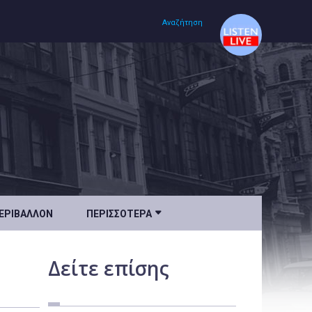
Αναζήτηση
Αρχική
Πολιτισμός
Lifestyle
Υγεία

ΕΡΙΒΆΛΛΟΝ
ΠΕΡΙΣΣΌΤΕΡΑ
Ταξίδια
Τεχνολογία
Δείτε
επίσης
Επιστήμη
Περιβάλλον