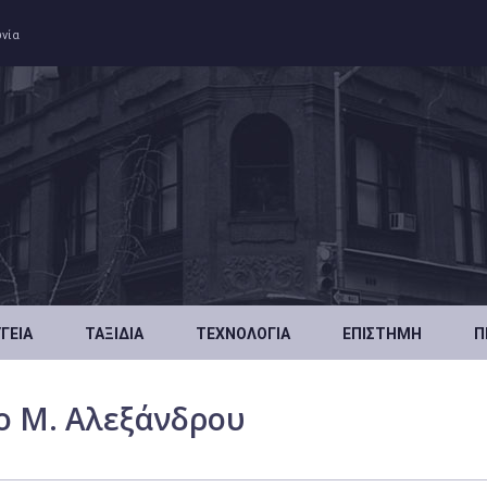
ωνία
ΥΓΕΊΑ
ΤΑΞΊΔΙΑ
ΤΕΧΝΟΛΟΓΊΑ
ΕΠΙΣΤΉΜΗ
Π
ο Μ. Αλεξάνδρου