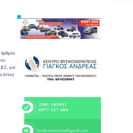
Εργασία
Ελλάδα
Κόσμος
Τοπικά
Αγροτικά
υ άρθρου
Οικονομία
του
Πολιτική
.Σ., για
υ έτους
Αθλητικά
Αστυνομικό Δελτίο