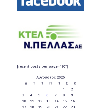
[recent posts_per_page=”10″]
Αύγουστος 2026
Δ
Τ
Τ
Π
Π
Σ
Κ
1
2
3
4
5
6
7
8
9
10
11
12
13
14
15
16
17
18
19
20
21
22
23