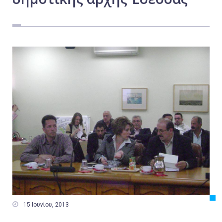
Εργασία
Ελλάδα
Κόσμος
Τοπικά
Αγροτικά
Οικονομία
Πολιτική
Αθλητικά
Αστυνομικό Δελτίο

15 Ιουνίου, 2013