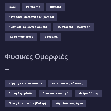
kayak
Parapente
Ιππασία
Κατάβαση Μογλενίτσας (rafting)
Κωπηλατικό κέντρο Λουδία
Πεζοπορεία - Περιήγηση
Πίστα Moto cross
Τοξοβολία
Φυσικές
Ομορφιές
Βόρρας - Καϊμάκτσαλαν
Καταρράκτες Έδεσσας
Λίμνη Βεγορίτιδα
Λουτράκι - Λουτρά
Μαύρο Δάσος
Πηγές Λουτρακίου (Πόζαρ)
Υδροβιότοπος Άγρα