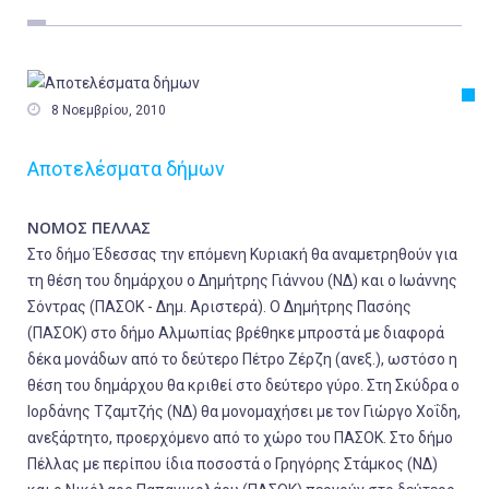
Εργασία
Ελλάδα
Κόσμος

8 Νοεμβρίου, 2010
Τοπικά
Αποτελέσματα δήμων
Αγροτικά
Οικονομία
ΝΟΜΟΣ ΠΕΛΛΑΣ
Πολιτική
Στο δήμο Έδεσσας την επόμενη Κυριακή θα αναμετρηθούν για
τη θέση του δημάρχου ο Δημήτρης Γιάννου (ΝΔ) και ο Ιωάννης
Αθλητικά
Σόντρας (ΠΑΣΟΚ - Δημ. Αριστερά). Ο Δημήτρης Πασόης
Αστυνομικό Δελτίο
(ΠΑΣΟΚ) στο δήμο Αλμωπίας βρέθηκε μπροστά με διαφορά
δέκα μονάδων από το δεύτερο Πέτρο Ζέρζη (ανεξ.), ωστόσο η
θέση του δημάρχου θα κριθεί στο δεύτερο γύρο. Στη Σκύδρα ο
Ιορδάνης Τζαμτζής (ΝΔ) θα μονομαχήσει με τον Γιώργο Χοΐδη,
ανεξάρτητο, προερχόμενο από το χώρο του ΠΑΣΟΚ. Στο δήμο
Πέλλας με περίπου ίδια ποσοστά ο Γρηγόρης Στάμκος (ΝΔ)