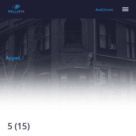
Αναζήτηση
Αρχική
/
Αρχική
Πολιτισμός
Lifestyle
Υγεία
Ταξίδια
Τεχνολογία
Επιστήμη
5 (15)
Περιβάλλον