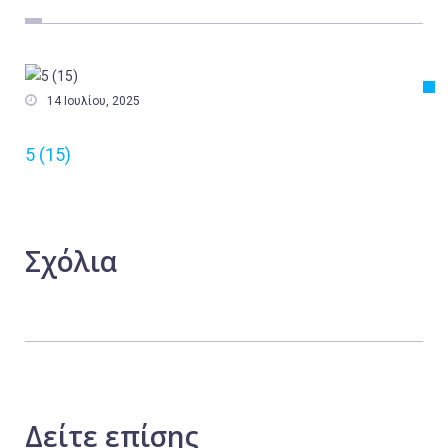
Εργασία
Ελλάδα
Κόσμος

14 Ιουλίου, 2025
Τοπικά
5 (15)
Αγροτικά
Οικονομία
Πολιτική
Σχόλια
Αθλητικά
Αστυνομικό Δελτίο
Δείτε
επίσης