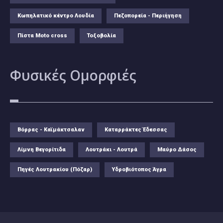
Κωπηλατικό κέντρο Λουδία
Πεζοπορεία - Περιήγηση
Πίστα Moto cross
Τοξοβολία
Φυσικές
Ομορφιές
Βόρρας - Καϊμάκτσαλαν
Καταρράκτες Έδεσσας
Λίμνη Βεγορίτιδα
Λουτράκι - Λουτρά
Μαύρο Δάσος
Πηγές Λουτρακίου (Πόζαρ)
Υδροβιότοπος Άγρα