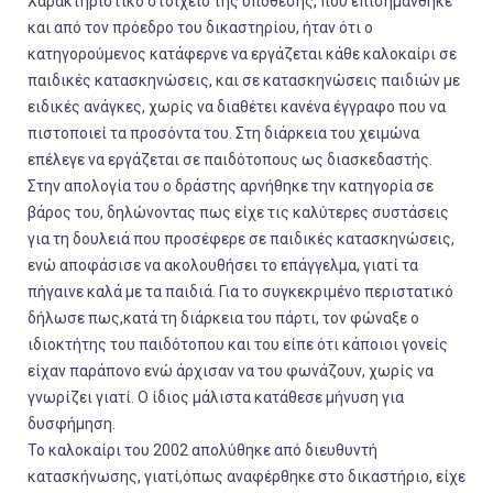
Χαρακτηριστικό στοιχείο της υπόθεσης, που επισημάνθηκε
και από τον πρόεδρο του δικαστηρίου, ήταν ότι ο
κατηγορούμενος κατάφερνε να εργάζεται κάθε καλοκαίρι σε
παιδικές κατασκηνώσεις, και σε κατασκηνώσεις παιδιών με
ειδικές ανάγκες, χωρίς να διαθέτει κανένα έγγραφο που να
πιστοποιεί τα προσόντα του. Στη διάρκεια του χειμώνα
επέλεγε να εργάζεται σε παιδότοπους ως διασκεδαστής.
Στην απολογία του ο δράστης αρνήθηκε την κατηγορία σε
βάρος του, δηλώνοντας πως είχε τις καλύτερες συστάσεις
για τη δουλειά που προσέφερε σε παιδικές κατασκηνώσεις,
ενώ αποφάσισε να ακολουθήσει το επάγγελμα, γιατί τα
πήγαινε καλά με τα παιδιά. Για το συγκεκριμένο περιστατικό
δήλωσε πως,κατά τη διάρκεια του πάρτι, τον φώναξε ο
ιδιοκτήτης του παιδότοπου και του είπε ότι κάποιοι γονείς
είχαν παράπονο ενώ άρχισαν να του φωνάζουν, χωρίς να
γνωρίζει γιατί. Ο ίδιος μάλιστα κατάθεσε μήνυση για
δυσφήμηση.
Το καλοκαίρι του 2002 απολύθηκε από διευθυντή
κατασκήνωσης, γιατί,όπως αναφέρθηκε στο δικαστήριο, είχε