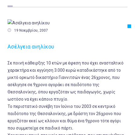
Εργασία
Ελλάδα
Κόσμος

19 Νοεμβρίου, 2007
Τοπικά
Ασέλγεια ανηλίκου
Αγροτικά
Οικονομία
Σε ποινή κάθειρξης 10 ετών με έφεση που έχει ανασταλτικό
Πολιτική
χαρακτήρα και εγγύηση 3.000 ευρώ καταδικάστηκε από το
μικτό ορκωτό δικαστήριο Γιαννιτσών ένας 26χρονος, που
Αθλητικά
ασέλγησε σε 9χρονο αγοράκι σε παιδότοπο της
Αστυνομικό Δελτίο
Θεσσαλονίκης, όπου εργαζόταν ως παιδαγωγός, χωρίς
ωστόσο να έχει κάποιο πτυχίο.
Το περιστατικό συνέβη τον Ιούνιο του 2003 σε κεντρικό
παιδότοπο της Θεσσαλονίκης, με δράστη τον 26χρονο που
εργαζόταν εκεί ως κλόουν και θύμα ένα 9χρονο τότε αγόρι
που συμμετείχε σε παιδικό πάρτι.