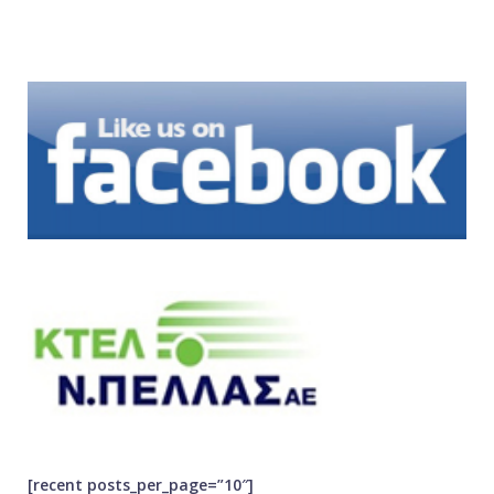
[recent posts_per_page=”10″]