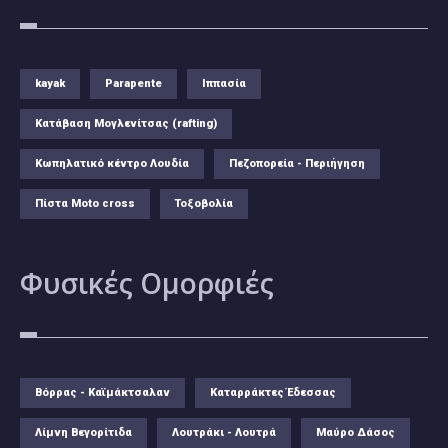
kayak
Parapente
Ιππασία
Κατάβαση Μογλενίτσας (rafting)
Κωπηλατικό κέντρο Λουδία
Πεζοπορεία - Περιήγηση
Πίστα Moto cross
Τοξοβολία
Φυσικές
Ομορφιές
Βόρρας - Καϊμάκτσαλαν
Καταρράκτες Έδεσσας
Λίμνη Βεγορίτιδα
Λουτράκι - Λουτρά
Μαύρο Δάσος