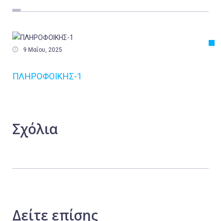
Εργασία
Ελλάδα
Κόσμος

9 Μαΐου, 2025
Τοπικά
ΠΛΗΡΟΦΟΙΚΗΣ-1
Αγροτικά
Οικονομία
Πολιτική
Σχόλια
Αθλητικά
Αστυνομικό Δελτίο
Δείτε
επίσης