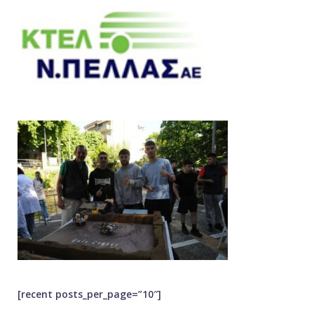
[recent posts_per_page=”10″]