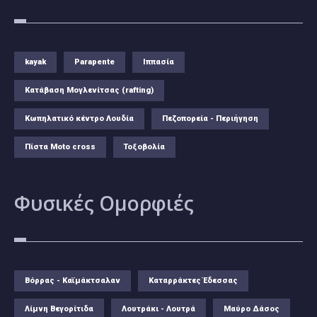
kayak
Parapente
Ιππασία
Κατάβαση Μογλενίτσας (rafting)
Κωπηλατικό κέντρο Λουδία
Πεζοπορεία - Περιήγηση
Πίστα Moto cross
Τοξοβολία
Φυσικές
Ομορφιές
Βόρρας - Καϊμάκτσαλαν
Καταρράκτες Έδεσσας
Λίμνη Βεγορίτιδα
Λουτράκι - Λουτρά
Μαύρο Δάσος