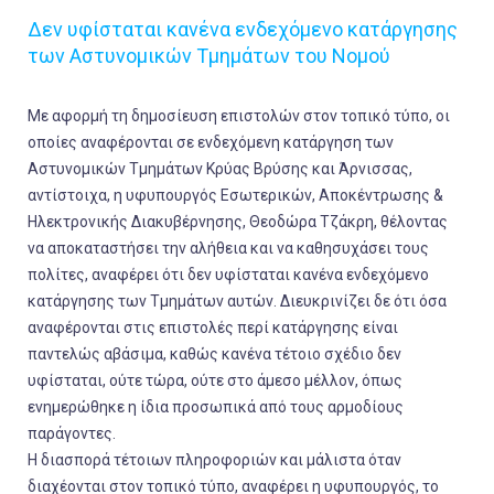
Δεν υφίσταται κανένα ενδεχόμενο κατάργησης
των Αστυνομικών Τμημάτων του Νομού
Με αφορμή τη δημοσίευση επιστολών στον τοπικό τύπο, οι
οποίες αναφέρονται σε ενδεχόμενη κατάργηση των
Αστυνομικών Τμημάτων Κρύας Βρύσης και Άρνισσας,
αντίστοιχα, η υφυπουργός Εσωτερικών, Αποκέντρωσης &
Ηλεκτρονικής Διακυβέρνησης, Θεοδώρα Τζάκρη, θέλοντας
να αποκαταστήσει την αλήθεια και να καθησυχάσει τους
πολίτες, αναφέρει ότι δεν υφίσταται κανένα ενδεχόμενο
κατάργησης των Τμημάτων αυτών. Διευκρινίζει δε ότι όσα
αναφέρονται στις επιστολές περί κατάργησης είναι
παντελώς αβάσιμα, καθώς κανένα τέτοιο σχέδιο δεν
υφίσταται, ούτε τώρα, ούτε στο άμεσο μέλλον, όπως
ενημερώθηκε η ίδια προσωπικά από τους αρμοδίους
παράγοντες.
Η διασπορά τέτοιων πληροφοριών και μάλιστα όταν
διαχέονται στον τοπικό τύπο, αναφέρει η υφυπουργός, το