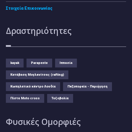
Στοιχεία Επικοινωνίας
Δραστηριότητες
kayak
Parapente
Ιππασία
Κατάβαση Μογλενίτσας (rafting)
Κωπηλατικό κέντρο Λουδία
Πεζοπορεία - Περιήγηση
Πίστα Moto cross
Τοξοβολία
Φυσικές
Ομορφιές