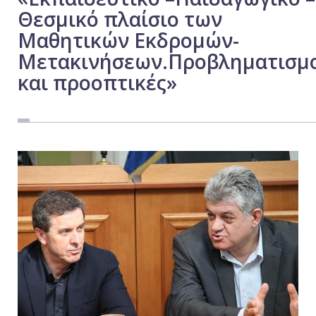
Θεσμικό πλαίσιο των
Εργασία
Μαθητικών Εκδρομών-
Ελλάδα
Μετακινήσεων.Προβληματισμ
Κόσμος
και προοπτικές»
Τοπικά
Αγροτικά
Οικονομία
Πολιτική
Αθλητικά
Αστυνομικό Δελτίο