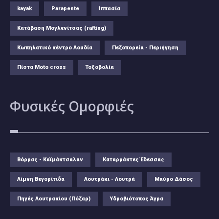
kayak
Parapente
Ιππασία
Κατάβαση Μογλενίτσας (rafting)
Κωπηλατικό κέντρο Λουδία
Πεζοπορεία - Περιήγηση
Πίστα Moto cross
Τοξοβολία
Φυσικές
Ομορφιές
Βόρρας - Καϊμάκτσαλαν
Καταρράκτες Έδεσσας
Λίμνη Βεγορίτιδα
Λουτράκι - Λουτρά
Μαύρο Δάσος
Πηγές Λουτρακίου (Πόζαρ)
Υδροβιότοπος Άγρα