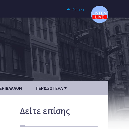
Αναζήτηση
Αρχική
Πολιτισμός
Lifestyle
Υγεία

ΕΡΙΒΆΛΛΟΝ
ΠΕΡΙΣΣΌΤΕΡΑ
Ταξίδια
Τεχνολογία
Δείτε
επίσης
Επιστήμη
Περιβάλλον