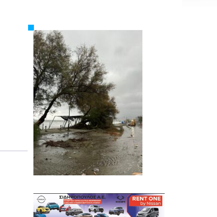
Εργασία
Ελλάδα
Κόσμος
Τοπικά
Αγροτικά
Οικονομία
Πολιτική
Αθλητικά
Αστυνομικό Δελτίο