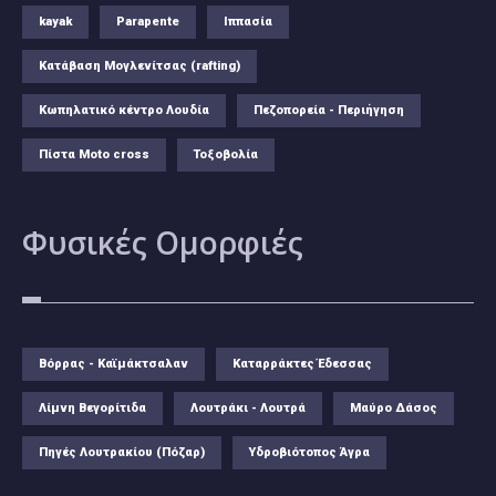
kayak
Parapente
Ιππασία
Κατάβαση Μογλενίτσας (rafting)
Κωπηλατικό κέντρο Λουδία
Πεζοπορεία - Περιήγηση
Πίστα Moto cross
Τοξοβολία
Φυσικές
Ομορφιές
Βόρρας - Καϊμάκτσαλαν
Καταρράκτες Έδεσσας
Λίμνη Βεγορίτιδα
Λουτράκι - Λουτρά
Μαύρο Δάσος
Πηγές Λουτρακίου (Πόζαρ)
Υδροβιότοπος Άγρα