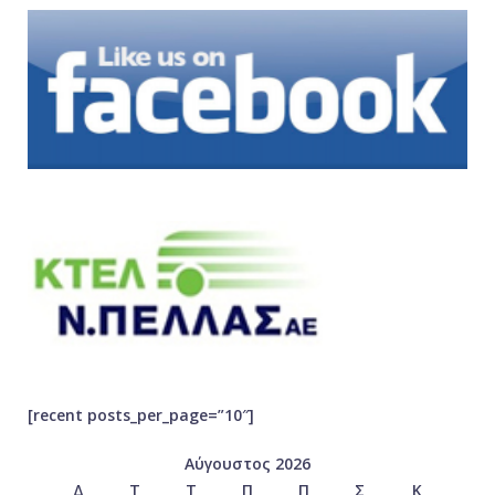
[recent posts_per_page=”10″]
Αύγουστος 2026
Δ
Τ
Τ
Π
Π
Σ
Κ