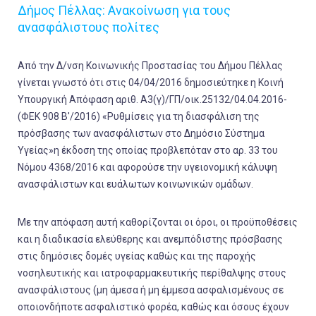
Δήμος Πέλλας: Ανακοίνωση για τους
ανασφάλιστους πολίτες
Από την Δ/νση Κοινωνικής Προστασίας του Δήμου Πέλλας
γίνεται γνωστό ότι στις 04/04/2016 δημοσιεύτηκε η Κοινή
Υπουργική Απόφαση αριθ. Α3(γ)/ΓΠ/οικ.25132/04.04.2016-
(ΦΕΚ 908 B'/2016) «Ρυθμίσεις για τη διασφάλιση της
πρόσβασης των ανασφάλιστων στο Δημόσιο Σύστημα
Υγείας»η έκδοση της οποίας προβλεπόταν στο αρ. 33 του
Νόμου 4368/2016 και αφορούσε την υγειονομική κάλυψη
ανασφάλιστων και ευάλωτων κοινωνικών ομάδων.
Με την απόφαση αυτή καθορίζονται οι όροι, οι προϋποθέσεις
και η διαδικασία ελεύθερης και ανεμπόδιστης πρόσβασης
στις δημόσιες δομές υγείας καθώς και της παροχής
νοσηλευτικής και ιατροφαρμακευτικής περίθαλψης στους
ανασφάλιστους (μη άμεσα ή μη έμμεσα ασφαλισμένους σε
οποιονδήποτε ασφαλιστικό φορέα, καθώς και όσους έχουν