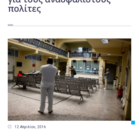
πολίτες
Εργασία
Ελλάδα
Κόσμος
Τοπικά
Αγροτικά
Οικονομία
Πολιτική
Αθλητικά
Αστυνομικό Δελτίο

12 Απριλίου, 2016