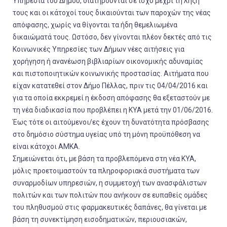
Υπηρεσία του Δήμου, διατηρούνται σε ισχύ μέχρι τη λήξη
τους και οι κάτοχοί τους δικαιούνται των παροχών της νέας
απόφασης, χωρίς να θίγονται τα ήδη θεμελιωμένα
δικαιώματά τους. Ωστόσο, δεν γίνονται πλέον δεκτές από τις
Κοινωνικές Υπηρεσίες των Δήμων νέες αιτήσεις για
χορήγηση ή ανανέωση βιβλιαρίων οικονομικής αδυναμίας
και πιστοποιητικών κοινωνικής προστασίας. Αιτήματα που
είχαν κατατεθεί στον Δήμο Πέλλας, πριν τις 04/04/2016 και
για τα οποία εκκρεμεί η έκδοση απόφασης θα εξεταστούν με
τη νέα διαδικασία που προβλέπει η ΚΥΑ μετά την 01/06/2016.
Έως τότε οι αιτούμενοι/ες έχουν τη δυνατότητα πρόσβασης
στο δημόσιο σύστημα υγείας υπό τη μόνη προϋπόθεση να
είναι κάτοχοι ΑΜΚΑ.
Σημειώνεται ότι, με βάση τα προβλεπόμενα στη νέα ΚΥΑ,
μόλις προετοιμαστούν τα πληροφοριακά συστήματα των
συναρμοδίων υπηρεσιών, η συμμετοχή των ανασφάλιστων
πολιτών και των πολιτών που ανήκουν σε ευπαθείς ομάδες
του πληθυσμού στις φαρμακευτικές δαπάνες, θα γίνεται με
βάση τη συνεκτίμηση εισοδηματικών, περιουσιακών,