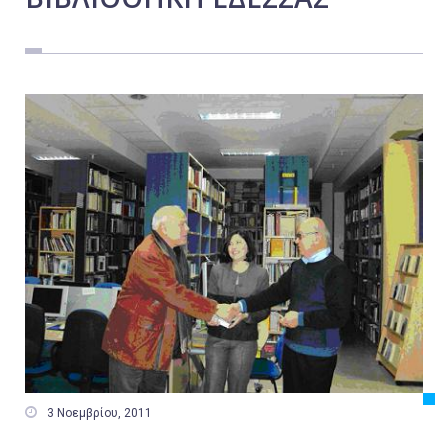
Εργασία
Ελλάδα
Κόσμος
Τοπικά
Αγροτικά
Οικονομία
Πολιτική
Αθλητικά
Αστυνομικό Δελτίο

3 Νοεμβρίου, 2011