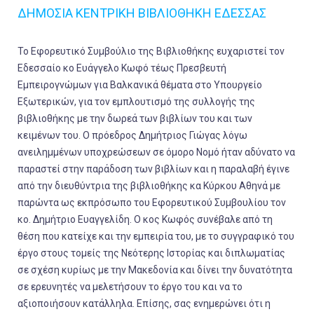
ΔΗΜΟΣΙΑ ΚΕΝΤΡΙΚΗ ΒΙΒΛΙΟΘΗΚΗ ΕΔΕΣΣΑΣ
Το Eφορευτικό Συμβούλιο της Βιβλιοθήκης ευχαριστεί τον
Εδεσσαίο κο Ευάγγελο Κωφό τέως Πρεσβευτή
Εμπειρογνώμων για Βαλκανικά θέματα στο Υπουργείο
Εξωτερικών, για τον εμπλουτισμό της συλλογής της
βιβλιοθήκης με την δωρεά των βιβλίων του και των
κειμένων του. Ο πρόεδρος Δημήτριος Γιώγας λόγω
ανειλημμένων υποχρεώσεων σε όμορο Νομό ήταν αδύνατο να
παραστεί στην παράδοση των βιβλίων και η παραλαβή έγινε
από την διευθύντρια της βιβλιοθήκης κα Κύρκου Αθηνά με
παρώντα ως εκπρόσωπο του Εφορευτικού Συμβουλίου τον
κο. Δημήτριο Ευαγγελίδη. Ο κος Κωφός συνέβαλε από τη
θέση που κατείχε και την εμπειρία του, με το συγγραφικό του
έργο στους τομείς της Νεότερης Ιστορίας και διπλωματίας
σε σχέση κυρίως με την Μακεδονία και δίνει την δυνατότητα
σε ερευνητές να μελετήσουν το έργο του και να το
αξιοποιήσουν κατάλληλα. Επίσης, σας ενημερώνει ότι η