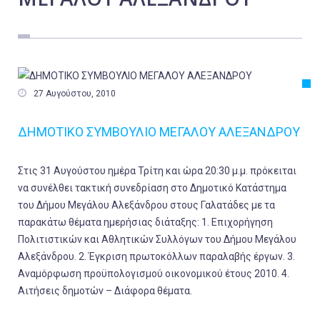
Εργασία
Ελλάδα
Κόσμος
Τοπικά

27 Αυγούστου, 2010
Αγροτικά
ΔΗΜΟΤΙΚΟ ΣΥΜΒΟΥΛΙΟ ΜΕΓΑΛΟΥ ΑΛΕΞΑΝΔΡΟΥ
Οικονομία
Πολιτική
Στις 31 Αυγούστου ημέρα Τρίτη και ώρα 20:30 μ.μ. πρόκειται
Αθλητικά
να συνέλθει τακτική συνεδρίαση στο Δημοτικό Κατάστημα
του Δήμου Μεγάλου Αλεξάνδρου στους Γαλατάδες με τα
Αστυνομικό Δελτίο
παρακάτω θέματα ημερήσιας διάταξης: 1. Επιχορήγηση
Πολιτιστικών και Αθλητικών Συλλόγων του Δήμου Μεγάλου
Αλεξάνδρου. 2. Έγκριση πρωτοκόλλων παραλαβής έργων. 3.
Αναμόρφωση προϋπολογισμού οικονομικού έτους 2010. 4.
Αιτήσεις δημοτών – Διάφορα θέματα.