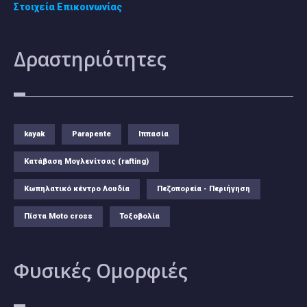
Στοιχεία Επικοινωνίας
Δραστηριότητες
kayak
Parapente
Ιππασία
Κατάβαση Μογλενίτσας (rafting)
Κωπηλατικό κέντρο Λουδία
Πεζοπορεία - Περιήγηση
Πίστα Moto cross
Τοξοβολία
Φυσικές
Ομορφιές