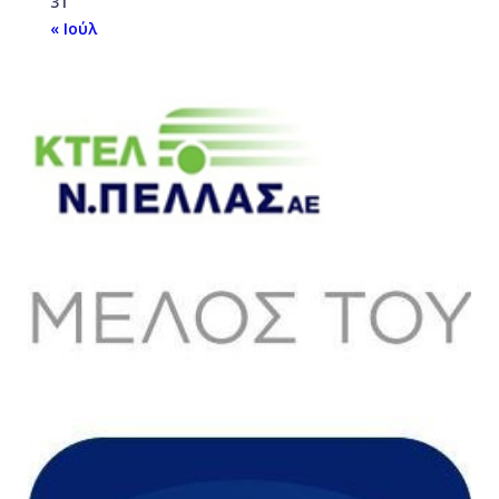
31
« Ιούλ