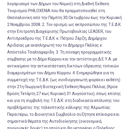
λογαριασμό των Δήμων του Νομού) στη Διεθνή Έκθεση
Τουρισμού PHILOXENIA που θα πραγματοποιηθεί στη
Θεσσαλονίκη από την Πέμπτη 30 Οκτωβρίου έως την Κυριακή
2 Νοεμβρίου 2008. 2. Τον ορισμό, ως εκπροσώπου της Τ.Ε.Δ.Κ.
στην Επιτροπή Διαχείρισης Πρωτοβουλίας LEADER, του
Αντιπροέδρου της Τ.Ε.Δ.Κ. κ. Πέτρου Ζέρζη, Δημάρχου
Αριδαίας με αναπληρωτή του το Δήμαρχο Πέλλας κ.
Απόστολο Τσαλταφερίδη. 3. Τη σύναψη προγραμματικής
σύμβασης με το Δήμο Κύρρου και την αντίστοιχη Δ.Ε.Υ.Α. με
αντικείμενο την αντικατάσταση δικτύων ύδρευσης τοπικών
διαμερισμάτων του Δήμου Κύρρου. 4. Ενημερώθηκε για τη
συμμετοχή της Τ.Ε.Δ.Κ. (ως συνδιοργανωτή φορέα κι εκθέτη)
στην 21
η
Γεωργική Βιοτεχνική Έκθεση Νομού Πέλλας (Κρύα
Βρύση Τετάρτη 27 έως Κυριακή 31 Αυγούστου), όπως επίσης
και για τη συμβολή της Τ.Ε.Δ.Κ. στη διαδικασία επίλυσης του
προβλήματος της τηλεοπτικής κάλυψης της Αλμωπίας.
Περαιτέρω, το Διοικητικό Συμβούλιο συζήτησε επίκαιρα και
σημαντικά θέματα της Αυτοδιοίκησης (οικονομικά,
προνοιακές δομές) τα οποία και θα μεταφέρει ο Πρόεδρος