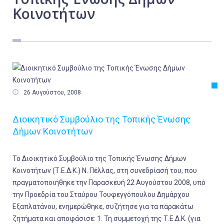
Κοινοτήτων
Εργασία
Ελλάδα
Κόσμος
Τοπικά
Αγροτικά

26 Αυγούστου, 2008
Οικονομία
Πολιτική
Διοικητικό Συμβούλιο της Τοπικής Ένωσης
Δήμων Κοινοτήτων
Αθλητικά
Αστυνομικό Δελτίο
Το Διοικητικό Συμβούλιο της Τοπικής Ένωσης Δήμων
Κοινοτήτων (Τ.Ε.Δ.Κ.) Ν. Πέλλας, στη συνεδρίασή του, που
πραγματοποιήθηκε την Παρασκευή 22 Αυγούστου 2008, υπό
την Προεδρία του Σταύρου Τουφεγγόπουλου Δημάρχου
Εξαπλατάνου, ενημερώθηκε, συζήτησε για τα παρακάτω
ζητήματα και αποφάσισε: 1. Τη συμμετοχή της Τ.Ε.Δ.Κ. (για