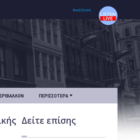
Αναζήτηση
Αρχική
Πολιτισμός
Lifestyle
Υγεία

ΕΡΙΒΆΛΛΟΝ
ΠΕΡΙΣΣΌΤΕΡΑ
Ταξίδια
Τεχνολογία
ικής
Δείτε
επίσης
Επιστήμη
Περιβάλλον