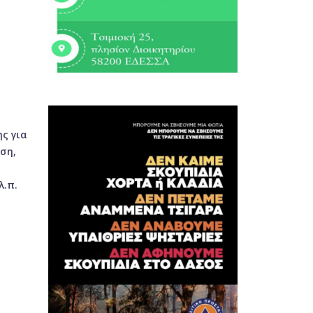
ς για
ση,
λ.π.