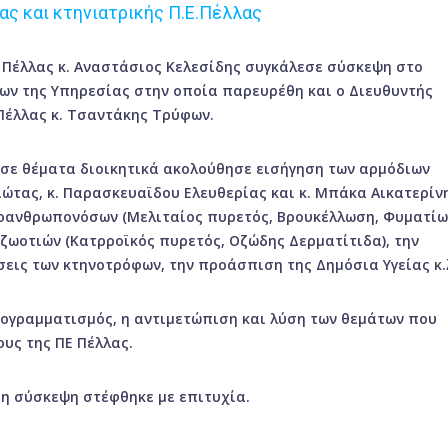
ας και κτηνιατρικής Π.Ε.Πέλλας
 Πέλλας κ. Αναστάσιος Κελεσίδης συγκάλεσε σύσκεψη στο
ήλων της Υπηρεσίας στην οποία παρευρέθη και ο Διευθυντής
 Πέλλας κ. Τσαντάκης Τρύφων.
ύσε θέματα διοικητικά ακολούθησε εισήγηση των αρμόδιων
ώτας, κ. Παρασκευαϊδου Ελευθερίας και κ. Μπάκα Αικατερίνη
οανθρωπονόσων (Μελιταίος πυρετός, Βρουκέλλωση, Φυματίω
ζωοτιών (Κατρροϊκός πυρετός, Οζώδης Δερματίτιδα), την
εις των κτηνοτρόφων, την προάσπιση της Δημόσια Υγείας κ.
ρογραμματισμός, η αντιμετώπιση και λύση των θεμάτων που
υς της ΠΕ Πέλλας.
 η σύσκεψη στέφθηκε με επιτυχία.