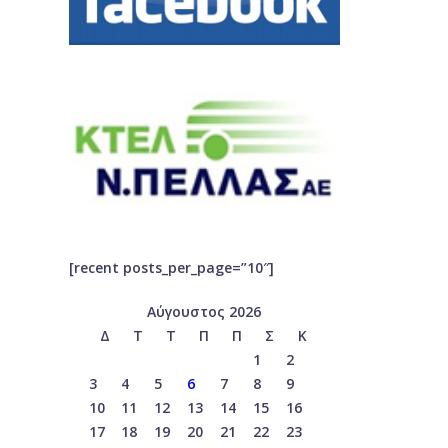
[recent posts_per_page=”10″]
Αύγουστος 2026
Δ
Τ
Τ
Π
Π
Σ
Κ
1
2
3
4
5
6
7
8
9
10
11
12
13
14
15
16
17
18
19
20
21
22
23