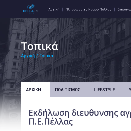
Αρχική
Πληροφορίες Νομού Πέλλας
Επικοιν
Τοπικά
Αρχική
/
Τοπικά
ΑΡΧΙΚΉ
ΠΟΛΙΤΙΣΜΌΣ
LIFESTYLE
Εκδήλωση διευθυνσης αγρ
Π.Ε.Πέλλας