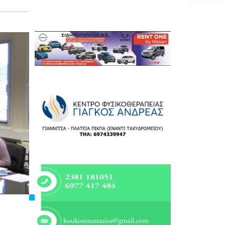
Εργασία
Ελλάδα
Κόσμος
Τοπικά
Αγροτικά
Οικονομία
Πολιτική
Αθλητικά
Αστυνομικό Δελτίο