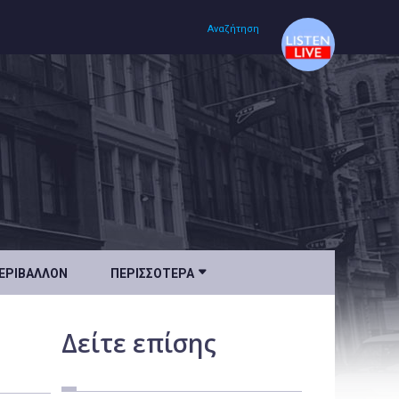
Αναζήτηση
Αρχική
Πολιτισμός
Lifestyle
Υγεία

ΕΡΙΒΆΛΛΟΝ
ΠΕΡΙΣΣΌΤΕΡΑ
Ταξίδια
Τεχνολογία
Δείτε
επίσης
Επιστήμη
Περιβάλλον