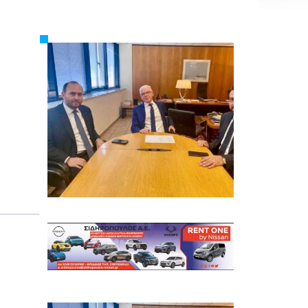
Εργασία
Ελλάδα
Κόσμος
Τοπικά
Αγροτικά
Οικονομία
Πολιτική
Αθλητικά
Αστυνομικό Δελτίο