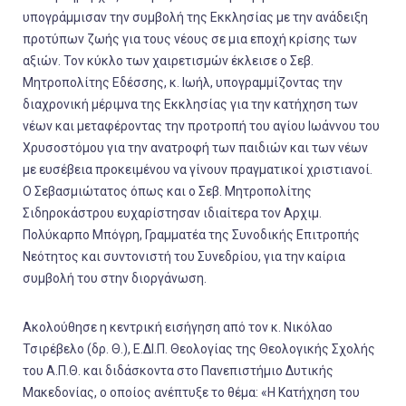
υπογράμμισαν την συμβολή της Εκκλησίας με την ανάδειξη
προτύπων ζωής για τους νέους σε μια εποχή κρίσης των
αξιών. Τον κύκλο των χαιρετισμών έκλεισε ο Σεβ.
Μητροπολίτης Εδέσσης, κ. Ιωήλ, υπογραμμίζοντας την
διαχρονική μέριμνα της Εκκλησίας για την κατήχηση των
νέων και μεταφέροντας την προτροπή του αγίου Ιωάννου του
Χρυσοστόμου για την ανατροφή των παιδιών και των νέων
με ευσέβεια προκειμένου να γίνουν πραγματικοί χριστιανοί.
Ο Σεβασμιώτατος όπως και ο Σεβ. Μητροπολίτης
Σιδηροκάστρου ευχαρίστησαν ιδιαίτερα τον Αρχιμ.
Πολύκαρπο Μπόγρη, Γραμματέα της Συνοδικής Επιτροπής
Νεότητος και συντονιστή του Συνεδρίου, για την καίρια
συμβολή του στην διοργάνωση.
Ακολούθησε η κεντρική εισήγηση από τον κ. Νικόλαο
Τσιρέβελο (δρ. Θ.), Ε.ΔΙ.Π. Θεολογίας της Θεολογικής Σχολής
του Α.Π.Θ. και διδάσκοντα στο Πανεπιστήμιο Δυτικής
Μακεδονίας, ο οποίος ανέπτυξε το θέμα: «Η Κατήχηση του