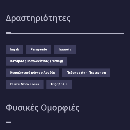
Δραστηριότητες
kayak
Parapente
Ιππασία
Κατάβαση Μογλενίτσας (rafting)
Κωπηλατικό κέντρο Λουδία
Πεζοπορεία - Περιήγηση
Πίστα Moto cross
Τοξοβολία
Φυσικές
Ομορφιές