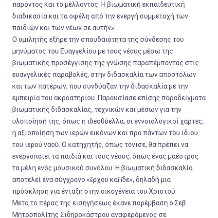
παρόντος και το μέλλοντος. Η βιωματική εκπαιδευτική
διαδικασία και τα οφέλη από την ενεργή συμμετοχή των
παιδιών και των νέων σε αυτήν».
Ο ομιλητής εξήρε την σπουδαιότητα της σύνδεσης του
μηνύματος του Ευαγγελίου με τους νέους μέσω της
βιωματικής προσέγγισης της γνώσης παραπέμποντας στις
ευαγγελικές παραβολές, στην διδασκαλία των αποστόλων
και των πατέρων, που συνδύαζαν την διδασκαλία με την
εμπειρία του ακροατηρίου. Παρουσίασε επίσης παραδείγματα
βιωματικής διδασκαλίας, τεχνικών και μέσων για την
υλοποίησή της, όπως η ιδεοθύελλα, οι εννοιολογικοί χάρτες,
η αξιοποίηση των ιερών εικόνων και προ πάντων του ίδιου
του ιερού ναού. Ο κατηχητής, όπως τόνισε, θα πρέπει να
ενεργοποιεί τα παιδιά και τους νέους, όπως ένας μαέστρος
τα μέλη ενός μουσικού συνόλου. Η βιωματική διδασκαλία
αποτελεί ένα σύγχρονο «ἔρχου καὶ ἴδε», δηλαδή μια
πρόσκληση για ένταξη στην οικογένεια του Χριστού.
Μετά το πέρας της εισηγήσεως έκανε παρέμβαση ο Σεβ.
Μητροπολίτης Σιδηροκάστρου αναφερόμενος σε