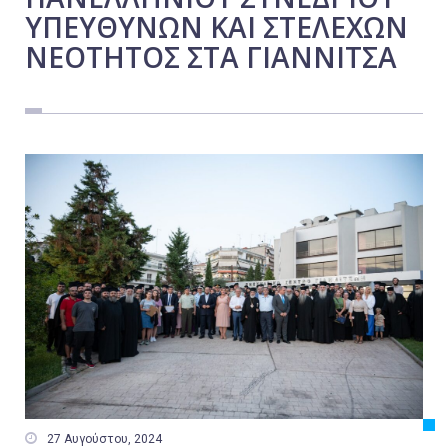
ΥΠΕΥΘΥΝΩΝ ΚΑΙ ΣΤΕΛΕΧΩΝ
Εργασία
ΝΕΟΤΗΤΟΣ ΣΤΑ ΓΙΑΝΝΙΤΣΑ
Ελλάδα
Κόσμος
Τοπικά
Αγροτικά
Οικονομία
Πολιτική
Αθλητικά
Αστυνομικό Δελτίο

27 Αυγούστου, 2024