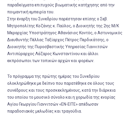
παραδείγματα επιτυχούς βιωματικής κατήχησης από την
ποιμαντική εμπειρία του.
Στην έναρξη του Συνεδρίου παρέστησαν επίσης ο Σεβ.
Μητροπολίτης Κοζάνης κ. Παύλος, ο Διοικητής της 2ης Μ/Κ
Μεραρχίας Υποστράτηγος Αθανάσιος Κοντός, ο Αστυνομικός
Διευθυντής Πέλλας Ταξίαρχος Πέτρος Περδικάτσης, ο
Διοικητής της Πυροσβεστικής Υπηρεσίας Γιαννιτσών
Αντιπύραρχος Λάζαρος Κωνσταντίνου και άλλοι
εκπρόσωποι των τοπικών αρχών και φορέων.
Το πρόγραμμα της πρώτης ημέρας του Συνεδρίου
ολοκληρώθηκε με δείπνο που παρατέθηκε σε όλους τους
συνέδρους και τους προσκεκλημένους, κατά την διάρκεια
του οποίου το μουσικό σύνολο και η χορωδία της ενορίας
Αγίου Γεωργίου Γιαννιτσών «ΕΝ-ΕΙΤΕ» απέδωσαν
παραδοσιακές μελωδίες και τραγούδια.