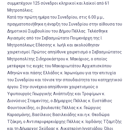
συμμετέχουν 125 σύνεδροι κληρικοί και λαϊκοί από 61
Μητροπόλεις.
Κατά την πρώτη ημέρα του Συνεδρίου, στις 6.00 μ.μ.,
πραγματοποιήθηκε η έναρξη του Συνεδρίου στην αίθουσα του
Δημοτικού Συμβουλίου του Δήμου Πέλλας. Τελέσθηκε
Αγιασμός από τον Σεβασμιώτατο Ποιμενάρχη της Ι.
Μητροπόλεως Εδέσσης κ. Ιωήλ και ακολούθησαν
χαιρετισμοί. Πρώτος απηύθυνε χαιρετισμό ο Σεβασμιώτατος
Μητροπολίτης Σιδηροκάστρου κ. Μακάριος, ο οποίος
μετέφερε τις ευχές του Μακαριωτάτου Αρχιεπισκόπου
Αθηνών και πάσης Ελλάδος κ. Ιερωνύμου για την επιτυχία
του Συνεδρίου και τόνισε την σπουδαιότητα του κατηχητικού
έργου. Στην συνέχεια απηύθυναν χαιρετισμούς ο
Υφυπουργός Γεωργικής Ανάπτυξης και Τροφίμων κ.
Διονύσιος Σταμενίτης, ο Δήμαρχος Πέλλας κ. Ευστάθιος
Φουντουκίδης, οι βουλευτές Πέλλας κ.κ. Γεώργιος
Καρασμάνης, Βασίλειος Βασιλειάδης και η κ. Θεοδώρα
Τζάκρη, ο Αντιπεριφερειάρχης Πέλλας κ. Ιορδάνης Τζαμτζής
και τη Δήμαρχος Σκύδρας κ. Αικατερίνη Ιγνατιάδου. Όλοι